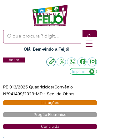
Olá, Bem-vindo a Feijó!
Voltar
Imprimir
PE 013/2025 Quadriciclos/Convênio
N°941499/2023-MD - Sec. de Obras
Licitações
Pregão Eletrônico
Concluída