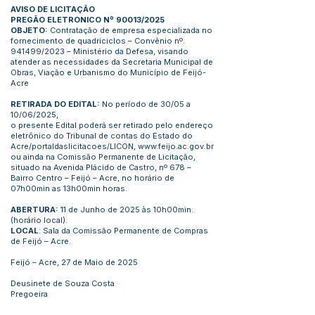
AVISO DE LICITAÇÃO
PREGÃO ELETRONICO Nº 90013/2025
OBJETO:
Contratação de empresa especializada no
fornecimento de quadriciclos – Convênio nº.
941499/2023 – Ministério da Defesa, visando
atender as necessidades da Secretaria Municipal de
Obras, Viação e Urbanismo do Município de Feijó-
Acre
RETIRADA DO EDITAL:
No período de 30/05 a
10/06/2025,
o presente Edital poderá ser retirado pelo endereço
eletrônico do Tribunal de contas do Estado do
Acre/portaldaslicitacoes/LICON,
www.feijo.ac.gov.br
ou ainda na Comissão Permanente de Licitação,
situado na Avenida Plácido de Castro, nº 678 –
Bairro Centro – Feijó – Acre, no horário de
07h00min as 13h00min horas.
ABERTURA:
11 de Junho de 2025 às 10h00min.
(horário local).
LOCAL
: Sala da Comissão Permanente de Compras
de Feijó – Acre.
Feijó – Acre, 27 de Maio de 2025
Deusinete de Souza Costa
Pregoeira