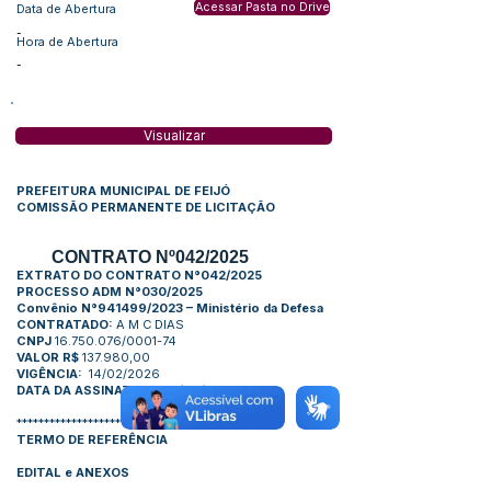
Acessar Pasta no Drive
Data de Abertura
-
Hora de Abertura
-
Visualizar
PREFEITURA MUNICIPAL DE FEIJÓ
COMISSÃO PERMANENTE DE LICITAÇÃO
CONTRATO Nº042/2025
EXTRATO DO CONTRATO N°042/2025
PROCESSO ADM N°030/2025
Convênio N°941499/2023 – Ministério da Defesa
CONTRATADO:
A M C DIAS
CNPJ
16.750.076/0001-74
VALOR R$
137.980,00
VIGÊNCIA:
14/02/2026
DATA DA ASSINATURA:
14/08/2025
*************************************************
TERMO DE REFERÊNCIA
EDITAL e ANEXOS