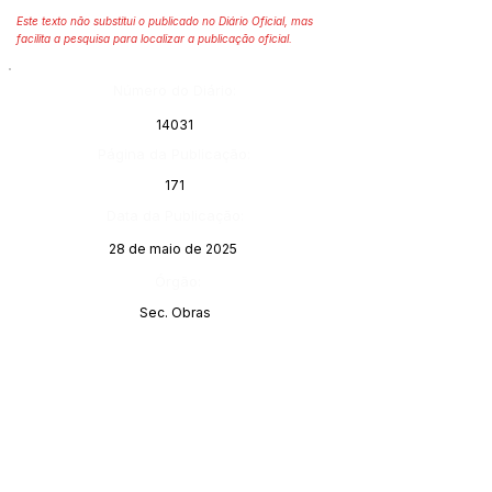
Este texto não substitui o publicado no Diário Oficial, mas
facilita a pesquisa para localizar a publicação oficial.
Número do Diário:
14031
Página da Publicação:
171
Data da Publicação:
28 de maio de 2025
Órgão:
Sec. Obras