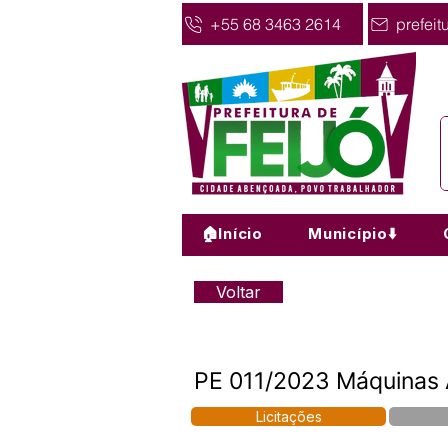
+55 68 3463 2614
prefeit
🏠Início
Município⬇️
Voltar
PE 011/2023 Máquinas 
Licitações