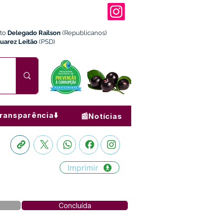
ito
Delegado Railson
(Republicanos)
Juarez Leitão
(PSD)
ransparência⬇️
📰Notícias
Imprimir
Concluída