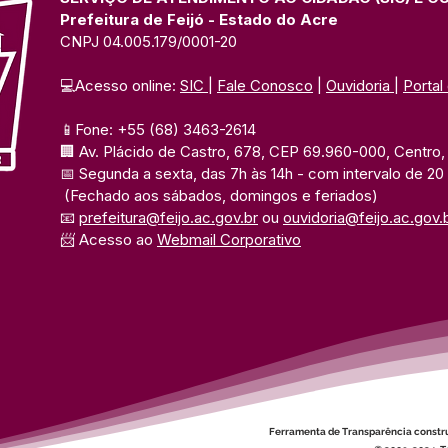
Prefeitura de Feijó - Estado do Acre
CNPJ 04.005.179/0001-20
💻Acesso online: 
SIC 
| 
Fale Conosco
 | 
Ouvidoria
| 
Portal
📱Fone: +55 (68) 3463-2614 
🏢 Av. Plácido de Castro, 678, CEP 69.960-000, Centro, F
📅 Segunda a sexta, das 7h às 14h 
- com intervalo de 20
(Fechado aos sábados, domingos e feriados)
📧 
prefeitura@feijo.ac.gov.br
 ou 
ouvidoria@feijo.ac.gov.
📨 Acesso ao 
Webmail Corporativo
Ferramenta de Transparência constr