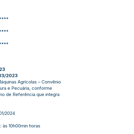
****
****
****
23
33/2023
áquinas Agrícolas – Convênio
tura e Pecuária, conforme
o de Referência que integra
/01/2024
: às 10h00min horas