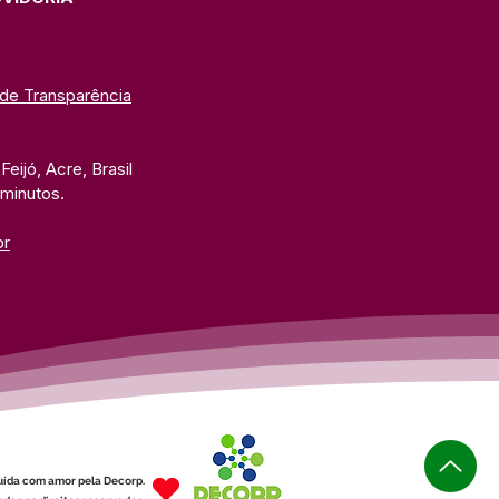
 de Transparência
eijó, Acre, Brasil
 minutos. 
br
uída com amor pela Decorp.