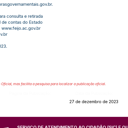
asgovernamentais.gov.br
.
ara consulta e retirada
l de contas do Estado
,
www.feijo.ac.gov.br
v.br
023.
 Oficial, mas facilita a pesquisa para localizar a publicação oficial.
Página da Publicação:
Data da Publicação:
27 de dezembro de 2023
SERVIÇO DE ATENDIMENTO AO CIDADÃO (SIC) E O