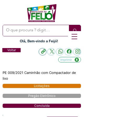
Olá, Bem-vindo a Feijó!
Voltar
Imprimir
PE 009/2021 Caminhão com Compactador de
lixo
Licitações
Pregão Eletrônico
Concluída