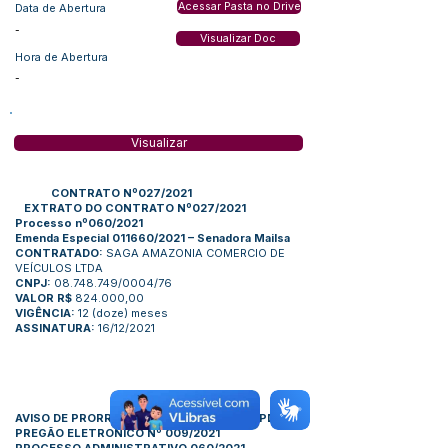
Acessar Pasta no Drive
Data de Abertura
-
Visualizar Doc
Hora de Abertura
-
Visualizar
CONTRATO Nº027/2021
EXTRATO DO
CONTRATO Nº027/2021
Processo nº060/2021
Emenda Especial 011660/2021 – Senadora Mailsa
CONTRATADO:
SAGA AMAZONIA COMERCIO DE
VEÍCULOS LTDA
CNPJ:
08.748.749/0004/76
VALOR R$
824.000,00
VIGÊNCIA:
12 (doze) meses
ASSINATURA:
16/12/2021
AVISO DE PRORROGAÇÃO DE ABERTURA
(
PDF
)
PREGÃO ELETRONICO Nº 009/2021