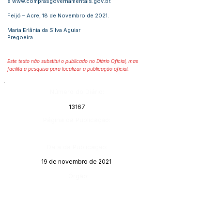
e
www.comprasgovernamentais.gov.br
.
Feijó – Acre, 18 de Novembro de 2021.
Maria Erlânia da Silva Aguiar
Pregoeira
Este texto não substitui o publicado no Diário Oficial, mas
facilita a pesquisa para localizar a publicação oficial.
Número do Diário:
13167
Página da Publicação:
Data da Publicação:
19 de novembro de 2021
Órgão:
Gabinete do Prefeito