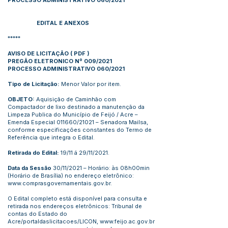
PROCESSO ADMINISTRATIVO 060/2021
EDITAL E ANEXOS
*****
AVISO DE LICITAÇÃO
(
PDF
)
PREGÃO ELETRONICO Nº 009/2021
PROCESSO ADMINISTRATIVO 060/2021
Tipo de Licitação:
Menor Valor por item.
OBJETO:
Aquisição de Caminhão com
Compactador de lixo destinado a manutenção da
Limpeza Publica do Município de Feijó / Acre –
Emenda Especial 011660/21021 – Senadora Mailsa,
conforme especificações constantes do Termo de
Referência que integra o Edital.
Retirada do Edital:
19/11 á 29/11/2021.
Data da Sessão
30/11/2021 – Horário: às 08h00min
(Horário de Brasília) no endereço eletrônico:
www.comprasgovernamentais.gov.br
.
O Edital completo está disponível para consulta e
retirada nos endereços eletrônicos: Tribunal de
contas do Estado do
Acre/portaldaslicitacoes/LICON,
www.feijo.ac.gov.br