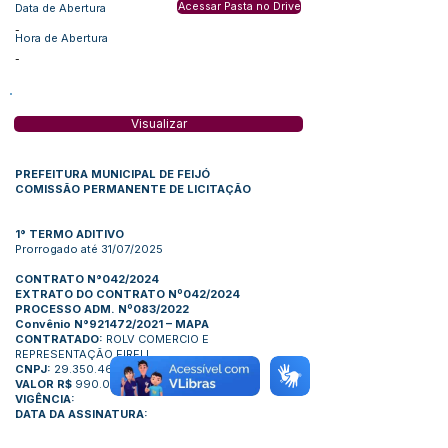
Acessar Pasta no Drive
Data de Abertura
-
Hora de Abertura
-
Visualizar
PREFEITURA MUNICIPAL DE FEIJÓ
COMISSÃO PERMANENTE DE LICITAÇÃO
1° TERMO ADITIVO
Prorrogado até 31/07/2025
CONTRATO N°042/2024
EXTRATO DO CONTRATO Nº042/2024
PROCESSO ADM. Nº083/2022
Convênio N°921472/2021 – MAPA
CONTRATADO:
ROLV COMERCIO E
REPRESENTAÇÃO EIRELI
CNPJ:
29.350.463/0001-65
VALOR R$
990.000,00
VIGÊNCIA:
DATA DA ASSINATURA: