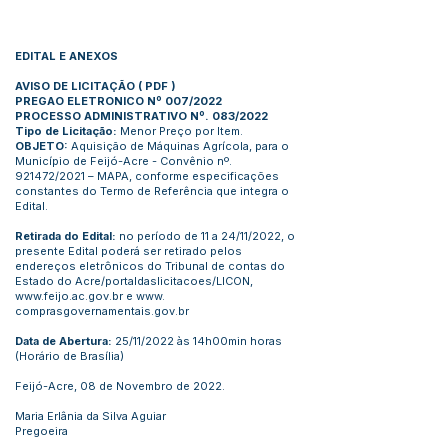
EDITAL E ANEXOS
AVISO DE LICITAÇÃO
(
PDF
)
PREGAO ELETRONICO Nº 007/2022
PROCESSO ADMINISTRATIVO Nº. 083/2022
Tipo de Licitação:
Menor Preço por Item.
OBJETO:
Aquisição de Máquinas Agrícola, para o
Município de Feijó-Acre - Convênio nº.
921472/2021 – MAPA, conforme especificações
constantes do Termo de Referência que integra o
Edital.
Retirada do Edital:
no período de 11 a 24/11/2022, o
presente Edital poderá ser retirado pelos
endereços eletrônicos do Tribunal de contas do
Estado do Acre/portaldaslicitacoes/LICON,
www.feijo.ac.gov.br
e www.
comprasgovernamentais.gov.br
Data de Abertura:
25/11/2022 às 14h00min horas
(Horário de Brasília)
Feijó-Acre, 08 de Novembro de 2022.
Maria Erlânia da Silva Aguiar
Pregoeira