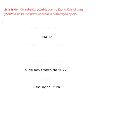
Este texto não substitui o publicado no Diário Oficial, mas
facilita a pesquisa para localizar a publicação oficial.
Número do Diário:
13407
Página da Publicação:
Data da Publicação:
9 de novembro de 2022
Órgão:
Sec. Agricultura