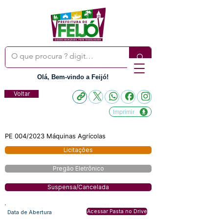
Olá, Bem-vindo a Feijó!
Voltar
Imprimir
PE 004/2023 Máquinas Agrícolas
Licitações
Pregão Eletrônico
Suspensa/Cancelada
Acessar Pasta no Drive
Data de Abertura