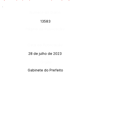
Número do Diário:
13583
Página da Publicação:
Data da Publicação:
28 de julho de 2023
Órgão:
Gabinete do Prefeito