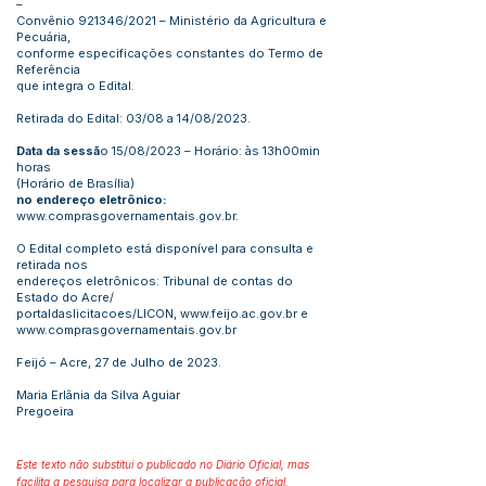
–
Convênio 921346/2021 – Ministério da Agricultura e
Pecuária,
conforme especificações constantes do Termo de
Referência
que integra o Edital.
Retirada do Edital: 03/08 a 14/08/2023.
Data da sessã
o 15/08/2023 – Horário: às 13h00min
horas
(Horário de Brasília)
no endereço eletrônico:
www.comprasgovernamentais.gov.br
.
O Edital completo está disponível para consulta e
retirada nos
endereços eletrônicos: Tribunal de contas do
Estado do Acre/
portaldaslicitacoes/LICON,
www.feijo.ac.gov.br
e
www.comprasgovernamentais.gov.br
Feijó – Acre, 27 de Julho de 2023.
Maria Erlânia da Silva Aguiar
Pregoeira
Este texto não substitui o publicado no Diário Oficial, mas
facilita a pesquisa para localizar a publicação oficial.