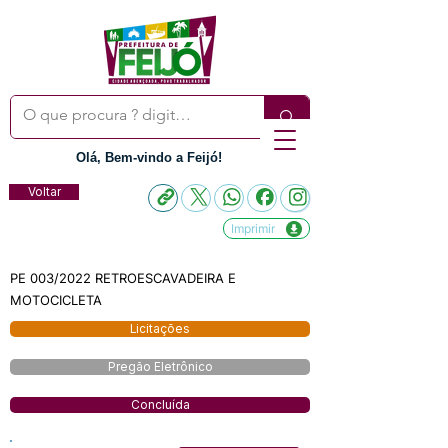
Olá, Bem-vindo a Feijó!
Voltar
Imprimir
PE 003/2022 RETROESCAVADEIRA E
MOTOCICLETA
Licitações
Pregão Eletrônico
Concluída