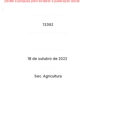
facilita a pesquisa para localizar a publicação oficial.
Número do Diário:
13392
Página da Publicação:
Data da Publicação:
18 de outubro de 2022
Órgão:
Sec. Agricultura