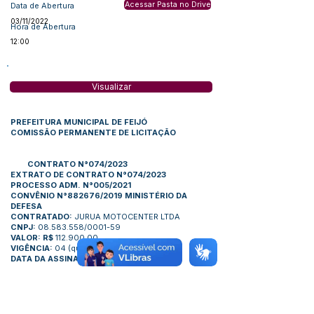
Acessar Pasta no Drive
Data de Abertura
03/11/2022
Hora de Abertura
12:00
Visualizar
PREFEITURA MUNICIPAL DE FEIJÓ
COMISSÃO PERMANENTE DE LICITAÇÃO
CONTRATO N°074/2023
EXTRATO DE CONTRATO N°074/2023
PROCESSO ADM. N°005/2021
CONVÊNIO N°882676/2019 MINISTÉRIO DA
DEFESA
CONTRATADO:
JURUA MOTOCENTER LTDA
CNPJ:
08.583.558/0001-59
VALOR: R$
112.900,00
VIGÊNCIA:
04 (quatro) meses
DATA DA ASSINATURA:
07/08/2023