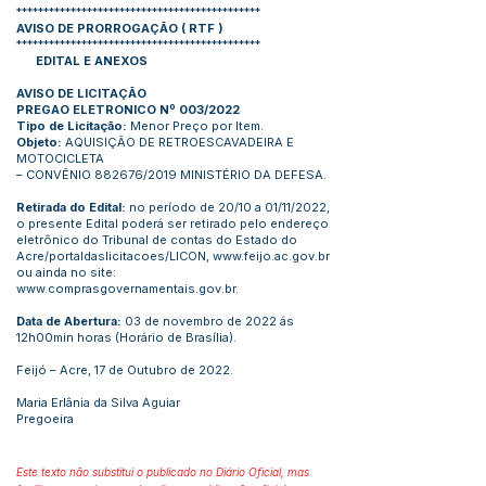
*********************************************
AVISO DE PRORROGAÇÃO
(
RTF
)
*********************************************
EDITAL E ANEXOS
AVISO DE LICITAÇÃO
PREGAO ELETRONICO Nº 003/2022
Tipo de Licitação:
Menor Preço por Item.
Objeto:
AQUISIÇÃO DE RETROESCAVADEIRA E
MOTOCICLETA
– CONVÊNIO 882676/2019 MINISTÉRIO DA DEFESA.
Retirada do Edital:
no período de 20/10 a 01/11/2022,
o presente Edital poderá ser retirado pelo endereço
eletrônico do Tribunal de contas do Estado do
Acre/portaldaslicitacoes/LICON,
www.feijo.ac.gov.br
ou ainda no site:
www.comprasgovernamentais.gov.br
.
Data de Abertura:
03 de novembro de 2022 ás
12h00min horas (Horário de Brasília).
Feijó – Acre, 17 de Outubro de 2022.
Maria Erlânia da Silva Aguiar
Pregoeira
Este texto não substitui o publicado no Diário Oficial, mas