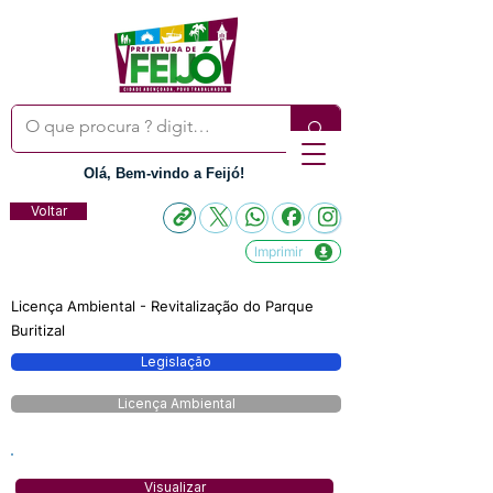
Olá, Bem-vindo a Feijó!
Voltar
Imprimir
Licença Ambiental - Revitalização do Parque
Buritizal
Legislação
Licença Ambiental
Visualizar