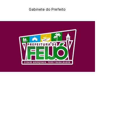
Órgão:
Gabinete do Prefeito
SERVIÇO DE ATENDIMENTO AO 
CIDADÃO (SIC) E OUVIDORIA
Prefeitura de Feijó - Estado do 
Acre
CNPJ 04.005.179/0001-20
💻Acesso online: 
SIC 
| 
Fale Conosco
 | 
Ouvidoria
| 
Portal de Transparência