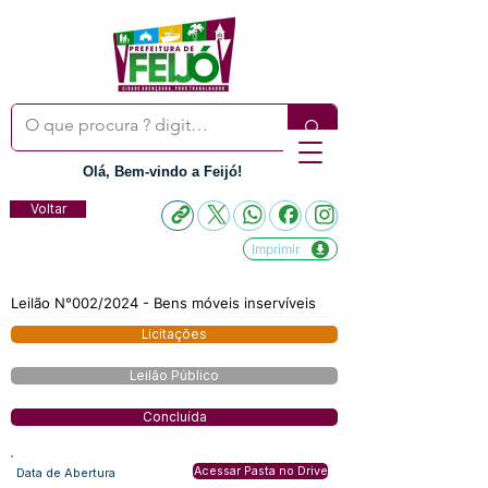
Olá, Bem-vindo a Feijó!
Voltar
Imprimir
Leilão N°002/2024 - Bens móveis inservíveis
Licitações
Leilão Público
Concluída
Acessar Pasta no Drive
Data de Abertura