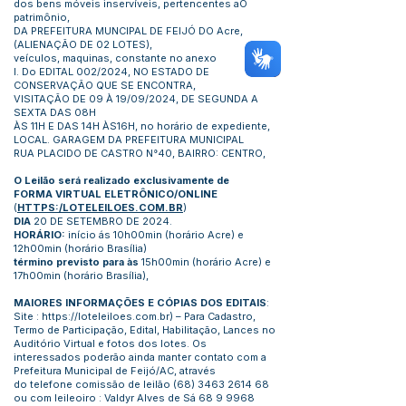
dos bens móveis inservíveis, pertencentes aO
patrimônio,
DA PREFEITURA MUNCIPAL DE FEIJÓ DO Acre,
(ALIENAÇÃO DE 02 LOTES),
veículos, maquinas, constante no anexo
I. Do EDITAL 002/2024, NO ESTADO DE
CONSERVAÇÃO QUE SE ENCONTRA,
VISITAÇÃO DE 09 À 19/09/2024, DE SEGUNDA A
SEXTA DAS 08H
ÀS 11H E DAS 14H ÀS16H, no horário de expediente,
LOCAL. GARAGEM DA PREFEITURA MUNICIPAL
RUA PLACIDO DE CASTRO N°40, BAIRRO: CENTRO,
O Leilão será realizado exclusivamente de
FORMA VIRTUAL ELETRÔNICO/ONLINE
(
HTTPS:/LOTELEILOES.COM.BR
)
DIA
20 DE SETEMBRO DE 2024.
HORÁRIO:
início ás 10h00min (horário Acre) e
12h00min (horário Brasília)
término previsto para às
15h00min (horário Acre) e
17h00min (horário Brasília),
MAIORES INFORMAÇÕES E CÓPIAS DOS EDITAIS
:
Site :
https://loteleiloes.com.br
) – Para Cadastro,
Termo de Participação, Edital, Habilitação, Lances no
Auditório Virtual e fotos dos lotes. Os
interessados poderão ainda manter contato com a
Prefeitura Municipal de Feijó/AC, através
do telefone comissão de leilão
(68) 3463 2614 68
ou com leileoiro : Valdyr Alves de Sá
68 9 9968