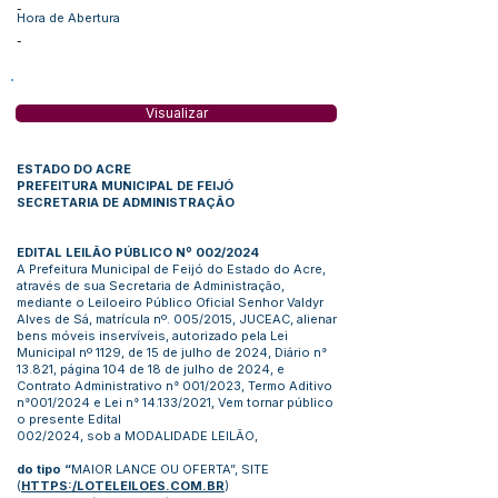
-
Hora de Abertura
-
Visualizar
ESTADO DO ACRE
PREFEITURA MUNICIPAL DE FEIJÓ
SECRETARIA DE ADMINISTRAÇÃO
EDITAL LEILÃO PÚBLICO Nº 002/2024
A Prefeitura Municipal de Feijó do Estado do Acre,
através de sua Secretaria de Administração,
mediante o Leiloeiro Público Oficial Senhor Valdyr
Alves de Sá, matrícula nº. 005/2015, JUCEAC, alienar
bens móveis inservíveis, autorizado pela Lei
Municipal nº 1129, de 15 de julho de 2024, Diário n°
13.821, página 104 de 18 de julho de 2024, e
Contrato Administrativo n° 001/2023, Termo Aditivo
n°001/2024 e Lei n° 14.133/2021, Vem tornar público
o presente Edital
002/2024, sob a MODALIDADE LEILÃO,
do tipo “
MAIOR LANCE OU OFERTA”, SITE
(
HTTPS:/LOTELEILOES.COM.BR
)