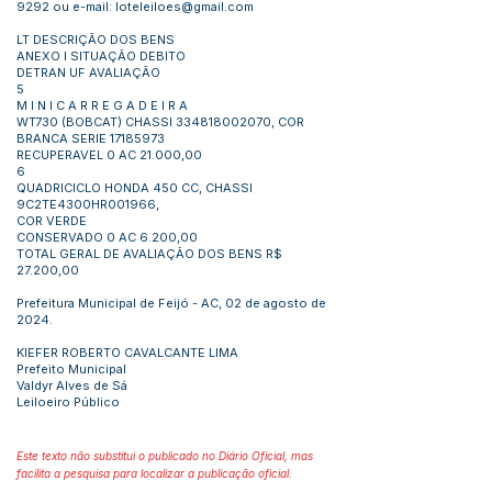
9292
ou e-mail:
loteleiloes@gmail.com
LT DESCRIÇÃO DOS BENS
ANEXO I SITUAÇÃO DEBITO
DETRAN UF AVALIAÇÃO
5
M I N I C A R R E G A D E I R A
WT730 (BOBCAT) CHASSI
334818002070
, COR
BRANCA SERIE
17185973
RECUPERAVEL 0 AC 21.000,00
6
QUADRICICLO HONDA 450 CC, CHASSI
9C2TE4300HR001966,
COR VERDE
CONSERVADO 0 AC 6.200,00
TOTAL GERAL DE AVALIAÇÃO DOS BENS R$
27.200,00
Prefeitura Municipal de Feijó - AC, 02 de agosto de
2024.
KIEFER ROBERTO CAVALCANTE LIMA
Prefeito Municipal
Valdyr Alves de Sá
Leiloeiro Público
Este texto não substitui o publicado no Diário Oficial, mas
facilita a pesquisa para localizar a publicação oficial.