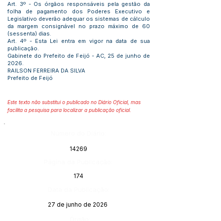
Art. 3º - Os órgãos responsáveis pela gestão da
folha de pagamento dos Poderes Executivo e
Legislativo deverão adequar os sistemas de cálculo
da margem consignável no prazo máximo de 60
(sessenta) dias.
Art. 4º - Esta Lei entra em vigor na data de sua
publicação.
Gabinete do Prefeito de Feijó - AC, 25 de junho de
2026.
RAILSON FERREIRA DA SILVA
Prefeito de Feijó
Este texto não substitui o publicado no Diário Oficial, mas
facilita a pesquisa para localizar a publicação oficial.
Número do Diário:
14269
Página da Publicação:
174
Data da Publicação:
27 de junho de 2026
Órgão: