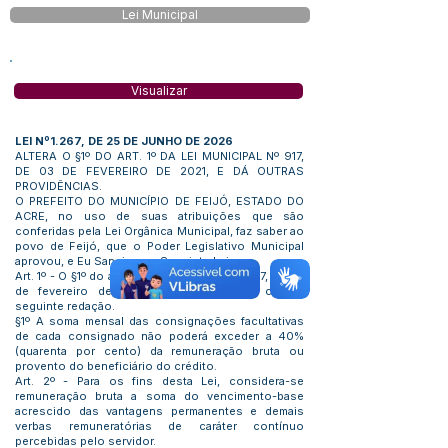
Lei Municipal
Visualizar
LEI Nº1.267, DE 25 DE JUNHO DE 2026
ALTERA O §1º DO ART. 1º DA LEI MUNICIPAL Nº 917,
DE 03 DE FEVEREIRO DE 2021, E DÁ OUTRAS
PROVIDÊNCIAS.
O PREFEITO DO MUNICÍPIO DE FEIJÓ, ESTADO DO
ACRE, no uso de suas atribuições que são
conferidas pela Lei Orgânica Municipal, faz saber ao
povo de Feijó, que o Poder Legislativo Municipal
aprovou, e Eu Sanciono a Seguinte Lei:
Art. 1º - O §1º do art. 1º da Lei Municipal nº 917, de 03
de fevereiro de 2021, passa a vigorar com a
seguinte redação.
§1º A soma mensal das consignações facultativas
de cada consignado não poderá exceder a 40%
(quarenta por cento) da remuneração bruta ou
provento do beneficiário do crédito.
Art. 2º - Para os fins desta Lei, considera-se
remuneração bruta a soma do vencimento-base
acrescido das vantagens permanentes e demais
verbas remuneratórias de caráter contínuo
percebidas pelo servidor.