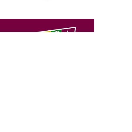
SERVIÇO DE ATENDIMENTO AO 
CIDADÃO (SIC) E OUVIDORIA
Prefeitura de Feijó - Estado do 
Acre
CNPJ 04.005.179/0001-20
💻Acesso online: 
SIC 
| 
Fale Conosco
 | 
Ouvidoria
| 
Portal de Transparência
📱Fone: +55 (68) 3463-2614 