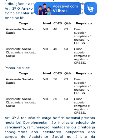
atribuições e a remuneração atualmente previstos.
Art. 2º O Anexo I, Tabela III – Nível Superior, da Lei
Complementar nº 1.039, de 20 de março de 2023,
onde se lê:
Cargo
Nível
C/H/S
Qtde
Requisitos
Assistente Social –
VIII
40
03
Curso
Saúde
superior
completo c/
registro no
CRESS.
Assistente Social –
VIII
40
03
Curso
Cidadania e Inclusão
superior
Social
completo c/
registro no
CRESS.
Passa-se a ler:
Cargo
Nível
C/H/S
Qtde
Requisitos
Assistente Social –
VIII
30
03
Curso
Saúde
superior
completo c/
registro no
CRESS.
Assistente Social –
VIII
30
03
Curso
Cidadania e Inclusão
superior
Social
completo c/
registro no
CRESS.
Art. 3º A redução da carga horária semanal prevista
nesta Lei Complementar não implicará redução de
vencimento, remuneração, vantagens ou direitos já
assegurados aos servidores ocupantes dos
cargos de Assistente Social no âmbito da