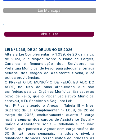
Lei Municipal
Visualizar
LEI Nº1.265, DE 24 DE JUNHO DE 2026
Altera a Lei Complementar nº 1.039, de 20 de março
de 2023, que dispõe sobre o Plano de Cargos,
Carreiras e Remuneração dos Servidores da
Prefeitura Municipal de Feijó, para adequar a jornada
semanal dos cargos de Assistente Social, e dá
outras providências.
O PREFEITO DO MUNICÍPIO DE FEIJÓ, ESTADO DO
ACRE, no uso de suas atribuições que são
conferidas pela Lei Orgânica Municipal, faz saber ao
povo de Feijó, que o Poder Legislativo Municipal
aprovou, e Eu Sanciono a Seguinte Lei:
Art. 1º Fica alterado o Anexo I, Tabela III – Nível
Superior, da Lei Complementar nº 1.039, de 20 de
março de 2023, exclusivamente quanto à carga
horária semanal dos cargos de Assistente Social –
Saúde e Assistente Social – Cidadania e Inclusão
Social, que passam a vigorar com carga horária de
30 (trinta) horas semanais, mantidos o nível, a
quantidade de vagas, os requisitos de ingresso, as