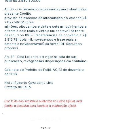
Total R$
2.830.500
,00
Art. 2º - Os recursos necessários para cobertura do
presente Crédito
provirão de excesso de arrecadação no valor de R$
2.827.586
,21 (dois
milhões, oitocentos e vinte e sete mil quinhentos e
oitenta e seis reais e vinte e um centavo) da fonte
de recursos 106 – Transferências de convênio e R$
2.913,79 (dois mil, novecentos e treze reais e
setenta e novecentavos) da fonte 101- Recursos
próprios.
Art. 3º - Esta Lei entra em vigor na data de sua
publicação, revogadasas disposições em contrário.
Gabinete do Prefeito de Feijó-AC, 12 de dezembro
de 2018.
Kiefer Roberto Cavalcante Lima
Prefeito de Feijó
Este texto não substitui o publicado no Diário Oficial, mas
facilita a pesquisa para localizar a publicação oficial.
Número do Diário:
12452