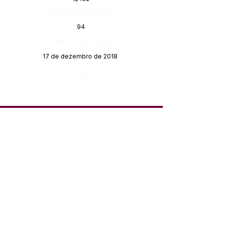
Página da Publicação:
94
Data da Publicação:
17 de dezembro de 2018
Órgão:
SERVIÇO DE ATENDIMENTO AO 
CIDADÃO (SIC) E OUVIDORIA
Prefeitura de Feijó - Estado do 