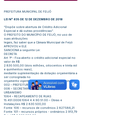
PREFEITURA MUNICIPAL DE FEIJÓ
LEI Nº 835 DE 12 DE DEZEMBRO DE 2018
“Dispõe sobre abertura de Crédito Adicional
Especial e dá outras providências”.
O PREFEITO DO MUNICÍPIO DE FEIJÓ, no uso de
suas atribuições
legais, faz saber que a Câmara Municipal de Feijó
APROVOU e ELE
SANCIONA a seguinte Lei:
DECRETA:
Art. 1º - Fica aberto o crédito adicional especial no
valor de R$
2.830.500
,00 (dois milhões, oitocentos e trinta mil
e quinhentos reais),
mediante suplementação da dotação orçamentária a
ser consignada no
orçamento vigente, conforme abaixo discriminado:
002 – PREFEITURA MUNICIPAL DE FEIJÓ
008 – SECRETARIA DE OBRAS, VIAÇÃO E
URBANISMO
1064 – RECAPEAMENTO DE RUAS
15.451.0006.1064.4.4.90
.51.00 – Obras e
Instalações R$
2.830.500
,00
Fonte: 106 – recursos de convênios
2.827.586
,21
Fonte: 101 – recursos próprios - ordinários 2.913,79