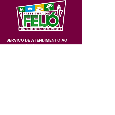
SERVIÇO DE ATENDIMENTO AO 
CIDADÃO (SIC) E OUVIDORIA
Prefeitura de Feijó - Estado do 
Acre
CNPJ 04.005.179/0001-20
💻Acesso online: 
SIC 
| 
Fale Conosco
 | 
Ouvidoria
| 
Portal de Transparência
📱Fone: +55 (68) 3463-2614 
🏢 Av. Plácido de Castro, 678, CEP 
69.960-000, Centro, Feijó, Acre, Brasil
📅 Segunda a sexta, das 7h às 14h 
- 
com intervalo de 20 minutos. 