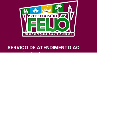
SERVIÇO DE ATENDIMENTO AO 
CIDADÃO (SIC) E OUVIDORIA
Prefeitura de Feijó - Estado do 
Acre
CNPJ 04.005.179/0001-20
💻Acesso online: 
SIC 
| 
Fale Conosco
 | 
Ouvidoria
| 
Portal de Transparência
📱Fone: +55 (68) 3463-2614 
🏢 Av. Plácido de Castro, 678, CEP 
69.960-000, Centro, Feijó, Acre, Brasil
📅 Segunda a sexta, das 7h às 14h 
- 
com intervalo de 20 minutos. 