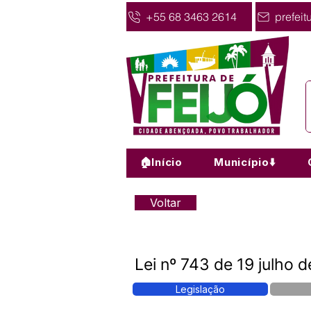
+55 68 3463 2614
prefeit
🏠Início
Município⬇️
Voltar
Lei nº 743 de 19 julho 
Legislação