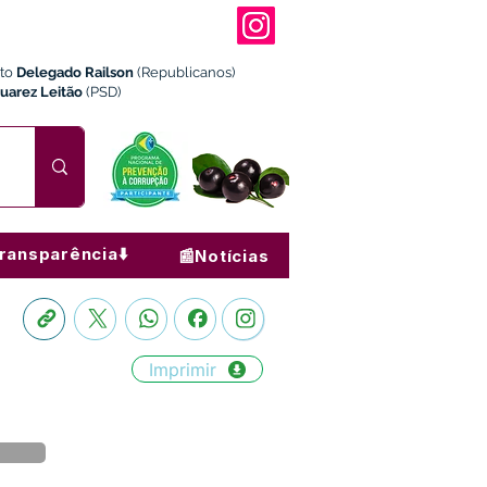
ito
Delegado Railson
(Republicanos)
Juarez Leitão
(PSD)
ransparência⬇️
📰Notícias
Imprimir