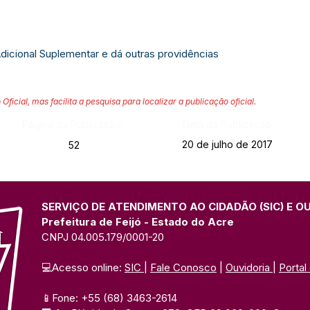
Adicional Suplementar e dá outras providências
 Oficial, mas facilita a pesquisa para localizar a publicação oficial.
Página da Publicação:
Data da Publicação:
20 de julho de 2017
52
SERVIÇO DE ATENDIMENTO AO CIDADÃO (SIC) E O
Prefeitura de Feijó - Estado do Acre
CNPJ 04.005.179/0001-20
💻Acesso online: 
SIC 
| 
Fale Conosco
 | 
Ouvidoria
| 
Portal
📱Fone: +55 (68) 3463-2614 