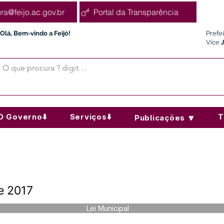
ura@feijo.ac.gov.br
Portal da Transparência
Olá, Bem-vindo a Feijó!
Prefe
Vice
O Governo⬇️
Serviços⬇️
T
Publicações 🔽
de 2017
Lei Municipal