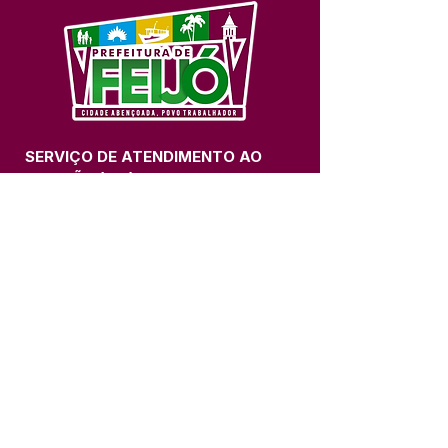
SERVIÇO DE ATENDIMENTO AO 
CIDADÃO (SIC) E OUVIDORIA
Prefeitura de Feijó - Estado do 
Acre
CNPJ 04.005.179/0001-20
💻Acesso online: 
SIC 
| 
Fale Conosco
 | 
Ouvidoria
| 
Portal de Transparência
📱Fone: +55 (68) 3463-2614 
🏢 Av. Plácido de Castro, 678, CEP 
69.960-000, Centro, Feijó, Acre, Brasil
📅 Segunda a sexta, das 7h às 14h 
- 
com intervalo de 20 minutos. 