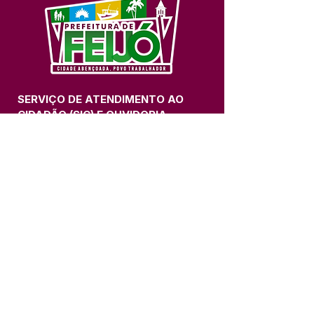
SERVIÇO DE ATENDIMENTO AO 
CIDADÃO (SIC) E OUVIDORIA
Prefeitura de Feijó - Estado do 
Acre
CNPJ 04.005.179/0001-20
💻Acesso online: 
SIC 
| 
Fale Conosco
 | 
Ouvidoria
| 
Portal de Transparência
📱Fone: +55 (68) 3463-2614 
🏢 Av. Plácido de Castro, 678, CEP 
69.960-000, Centro, Feijó, Acre, Brasil
📅 Segunda a sexta, das 7h às 14h 
- 
com intervalo de 20 minutos. 