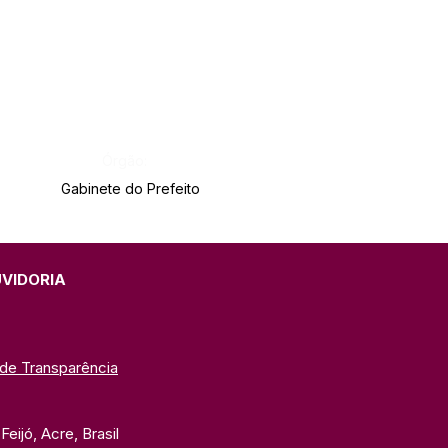
Órgão:
Gabinete do Prefeito
UVIDORIA
 de Transparência
eijó, Acre, Brasil