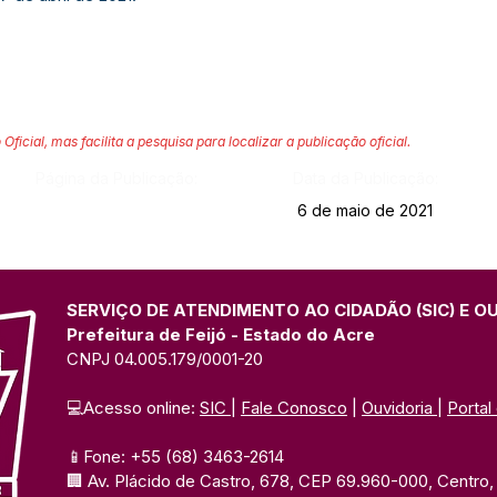
 Oficial, mas facilita a pesquisa para localizar a publicação oficial.
Página da Publicação:
Data da Publicação:
6 de maio de 2021
SERVIÇO DE ATENDIMENTO AO CIDADÃO (SIC) E O
Prefeitura de Feijó - Estado do Acre
CNPJ 04.005.179/0001-20
💻Acesso online: 
SIC 
| 
Fale Conosco
 | 
Ouvidoria
| 
Portal
📱Fone: +55 (68) 3463-2614 
🏢 Av. Plácido de Castro, 678, CEP 69.960-000, Centro, F