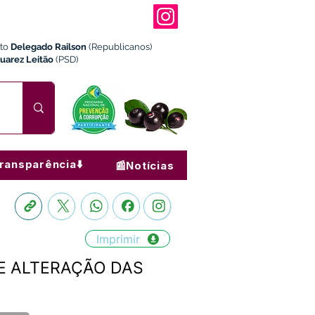
ito
Delegado Railson
(Republicanos)
Juarez Leitão
(PSD)
ransparência⬇️
📰Notícias
Imprimir
 E ALTERAÇÃO DAS