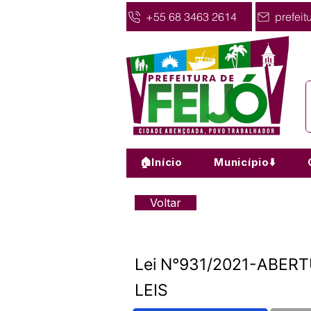
+55 68 3463 2614
prefeit
🏠Início
Município⬇️
Voltar
Lei N°931/2021-ABER
LEIS