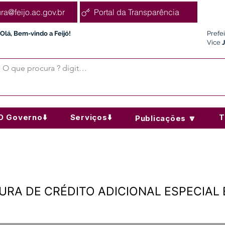
ura@feijo.ac.gov.br
Portal da Transparência
Olá, Bem-vindo a Feijó!
Prefe
Vice
O Governo⬇️
Serviços⬇️
T
Publicações 🔽
TURA DE CRÉDITO ADICIONAL ESPECIAL