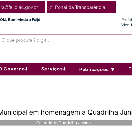
ura@feijo.ac.gov.br
Portal da Transparência
Olá, Bem-vindo a Feijó!
Prefe
Vice
O Governo⬇️
Serviços⬇️
T
Publicações 🔽
 Municipal em homenagem a Quadrilha Jun
Calendário;Quadrilha Junina