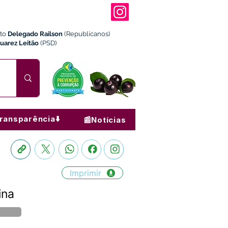
ito
Delegado Railson
(Republicanos)
Juarez Leitão
(PSD)
ransparência⬇️
📰Notícias
Imprimir
ina