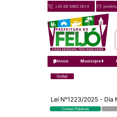
+55 68 3463 2614
prefeit
🏠Início
Município⬇️
Voltar
Lei N°1223/2025 - Dia
Contas Públicas