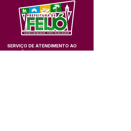
SERVIÇO DE ATENDIMENTO AO 
CIDADÃO (SIC) E OUVIDORIA
Prefeitura de Feijó - Estado do 
Acre
CNPJ 04.005.179/0001-20
💻Acesso online: 
SIC 
| 
Fale Conosco
 | 
Ouvidoria
| 
Portal de Transparência
📱Fone: +55 (68) 3463-2614 
🏢 Av. Plácido de Castro, 678, CEP 
69.960-000, Centro, Feijó, Acre, Brasil
📅 Segunda a sexta, das 7h às 14h 
- 
com intervalo de 20 minutos. 