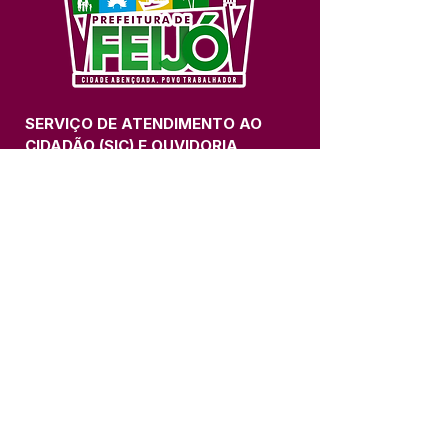
SERVIÇO DE ATENDIMENTO AO 
CIDADÃO (SIC) E OUVIDORIA
Prefeitura de Feijó - Estado do 
Acre
CNPJ 04.005.179/0001-20
💻Acesso online: 
SIC 
| 
Fale Conosco
 | 
Ouvidoria
| 
Portal de Transparência
📱Fone: +55 (68) 3463-2614 
🏢 Av. Plácido de Castro, 678, CEP 
69.960-000, Centro, Feijó, Acre, Brasil
📅 Segunda a sexta, das 7h às 14h 
- 
com intervalo de 20 minutos. 
(Fechado aos sábados, domingos e 