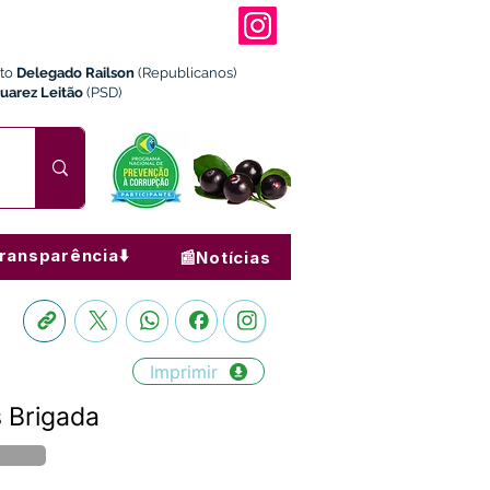
ito
Delegado Railson
(Republicanos)
Juarez Leitão
(PSD)
ransparência⬇️
📰Notícias
Imprimir
s Brigada