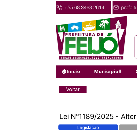
+55 68 3463 2614
prefeit
🏠Início
Município⬇️
Voltar
Lei N°1189/2025 - Alte
Legislação