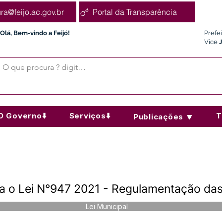
ura@feijo.ac.gov.br
Portal da Transparência
Olá, Bem-vindo a Feijó!
Prefe
Vice
O Governo⬇️
Serviços⬇️
T
Publicações 🔽
ra o Lei N°947 2021 - Regulamentação da
Lei Municipal