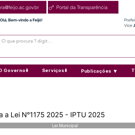
ura@feijo.ac.gov.br
Portal da Transparência
Olá, Bem-vindo a Feijó!
Prefe
Vice
O Governo⬇️
Serviços⬇️
T
Publicações 🔽
ra a Lei N°1175 2025 - IPTU 2025
Lei Municipal