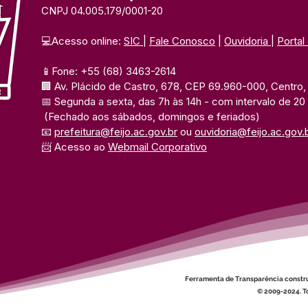
CNPJ 04.005.179/0001-20
💻Acesso online: 
SIC 
| 
Fale Conosco
 | 
Ouvidoria
| 
Portal
📱Fone: +55 (68) 3463-2614 
🏢 Av. Plácido de Castro, 678, CEP 69.960-000, Centro, F
📅 Segunda a sexta, das 7h às 14h 
- com intervalo de 20
(Fechado aos sábados, domingos e feriados)
📧 
prefeitura@feijo.ac.gov.br
 ou 
ouvidoria@feijo.ac.gov.
📨 Acesso ao 
Webmail Corporativo
Ferramenta de Transparência constr
© 2009-2024. To