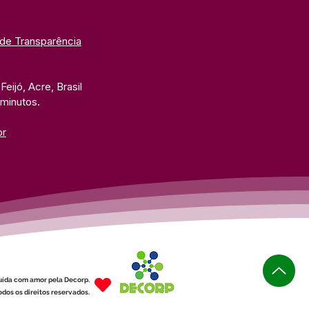
 de Transparência
eijó, Acre, Brasil
 minutos. 
br
uída com amor pela Decorp.
dos os direitos reservados.