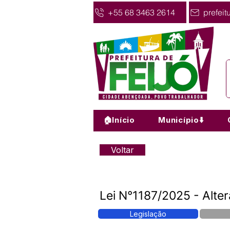
+55 68 3463 2614
prefeit
🏠Início
Município⬇️
Voltar
Lei N°1187/2025 - Alte
Legislação