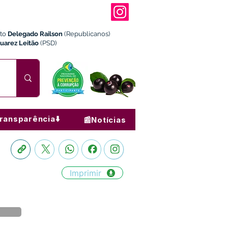
ito
Delegado Railson
(Republicanos)
Juarez Leitão
(PSD)
ransparência⬇️
📰Notícias
Imprimir