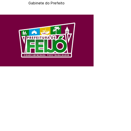
Gabinete do Prefeito
SERVIÇO DE ATENDIMENTO AO 
CIDADÃO (SIC) E OUVIDORIA
Prefeitura de Feijó - Estado do 
Acre
CNPJ 04.005.179/0001-20
💻Acesso online: 
SIC 
| 
Fale Conosco
 | 
Ouvidoria
| 
Portal de Transparência
📱Fone: +55 (68) 3463-2614 