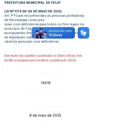
PREFEITURA MUNICIPAL DE FEIJÓ
LEI Nº1174 DE 06 DE MAIO DE 2025.
Art. 1º Ficam reconhecidas as pessoas portadoras
de fibromialgia como pes
soas com deficiência para todos os fins legais no
município de Feijó-Acre,
assegurando-lhes os direitos e garantias previstas
na legislação vigente apli
cável ás pessoas com deficiência.
Este texto não substitui o publicado no Diário Oficial, mas
facilita a pesquisa para localizar a publicação oficial.
Número do Diário:
14016
Página da Publicação:
Data da Publicação:
8 de maio de 2025
Órgão: