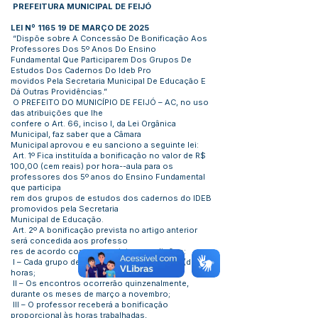
PREFEITURA MUNICIPAL DE FEIJÓ
LEI Nº 1165 19 DE MARÇO DE 2025
“Dispõe sobre A Concessão De Bonificação Aos
Professores Dos 5º Anos Do Ensino
Fundamental Que Participarem Dos Grupos De
Estudos Dos Cadernos Do Ideb Pro
movidos Pela Secretaria Municipal De Educação E
Dá Outras Providências.”
O PREFEITO DO MUNICÍPIO DE FEIJÓ – AC, no uso
das atribuições que lhe
confere o Art. 66, inciso I, da Lei Orgânica
Municipal, faz saber que a Câmara
Municipal aprovou e eu sanciono a seguinte lei:
Art. 1º Fica instituída a bonificação no valor de R$
100,00 (cem reais) por hora--aula para os
professores dos 5º anos do Ensino Fundamental
que participa
rem dos grupos de estudos dos cadernos do IDEB
promovidos pela Secretaria
Municipal de Educação.
Art. 2º A bonificação prevista no artigo anterior
será concedida aos professo
res de acordo com as seguintes condições:
I – Cada grupo de estudo terá duração de 2 (duas)
horas;
II – Os encontros ocorrerão quinzenalmente,
durante os meses de março a novembro;
III – O professor receberá a bonificação
proporcional às horas trabalhadas,