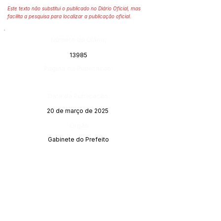
Este texto não substitui o publicado no Diário Oficial, mas
facilita a pesquisa para localizar a publicação oficial.
Número do Diário:
13985
Página da Publicação:
Data da Publicação:
20 de março de 2025
Órgão:
Gabinete do Prefeito