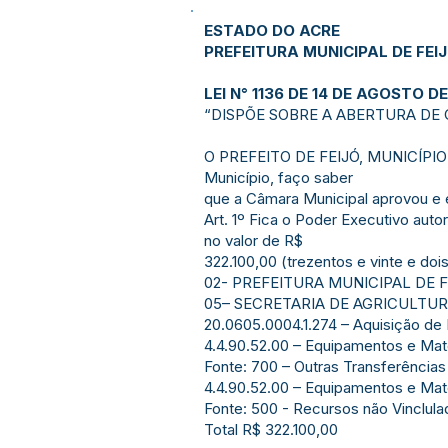
ESTADO DO ACRE
PREFEITURA MUNICIPAL DE FEI
LEI N° 1136 DE 14 DE AGOSTO DE
“DISPÕE SOBRE A ABERTURA DE 
O PREFEITO DE FEIJÓ, MUNICÍPIO D
Município, faço saber
que a Câmara Municipal aprovou e 
Art. 1º Fica o Poder Executivo au
no valor de R$
322.100,00 (trezentos e vinte e doi
02- PREFEITURA MUNICIPAL DE 
05– SECRETARIA DE AGRICULTU
20.0605.0004.1.274 – Aquisição d
4.4.90.52.00 – Equipamentos e Material P
Fonte: 700 – Outras Transferência
4.4.90.52.00 – Equipamentos e Material P
Fonte: 500 - Recursos não Vinclul
Total R$ 322.100,00