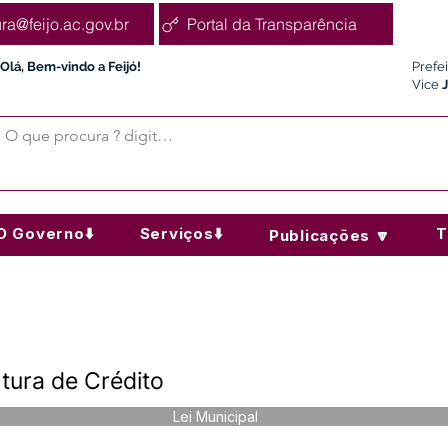
ura@feijo.ac.gov.br
Portal da Transparência
Olá, Bem-vindo a Feijó!
Prefe
Vice
O Governo⬇️
Serviços⬇️
T
Publicações 🔽
tura de Crédito
Lei Municipal