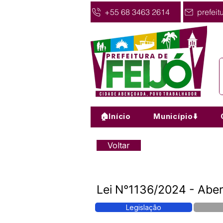
+55 68 3463 2614
prefeit
🏠Início
Município⬇️
Voltar
Lei N°1136/2024 - Aber
Legislação