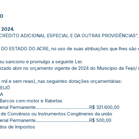
JO
 2024.
CRÉDITO ADICIONAL ESPECIAL E DA OUTRAS PROVIDÊNCIAS”.
O ESTADO DO ACRE, no uso de suas atribuições que lhes são co
eu sanciono e promulgo a seguinte Lei:
torizado abrir no orçamento vigente de 2024 do Município de F
s mil e sem reais), nas seguintes dotações orçamentárias:
FEIJÓ
RA
e Barcos com motor e Rabetas
ermanente...........................................R$ 321.600,00
s de Convênios ou Instrumentos Congêneres da união
ermanente...........................................R$ 500,00
ados de Impostos