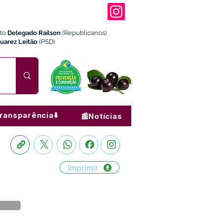
ito
Delegado Railson
(Republicanos)
Juarez Leitão
(PSD)
ransparência⬇️
📰Notícias
Imprimir