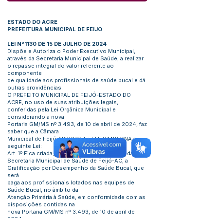
ESTADO DO ACRE
PREFEITURA MUNICIPAL DE FEIJO
LEI N°1130 DE 15 DE JULHO DE 2024
Dispõe e Autoriza o Poder Executivo Municipal,
através da Secretaria Municipal de Saúde, a realizar
o repasse integral do valor referente ao
componente
de qualidade aos profissionais de saúde bucal e dá
outras providências.
O PREFEITO MUNICIPAL DE FEIJÓ-ESTADO DO
ACRE, no uso de suas atribuições legais,
conferidas pela Lei Orgânica Municipal e
considerando a nova
Portaria GM/MS nº 3.493, de 10 de abril de 2024, faz
saber que a Câmara
Municipal de Feijó APROVOU e ELE SANCIONA a
seguinte Lei:
Art. 1º Fica criada, na estrutura administrativa da
Secretaria Municipal de Saúde de Feijó-AC, a
Gratificação por Desempenho da Saúde Bucal, que
será
paga aos profissionais lotados nas equipes de
Saúde Bucal, no âmbito da
Atenção Primária à Saúde, em conformidade com as
disposições contidas na
nova Portaria GM/MS nº 3.493, de 10 de abril de