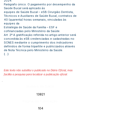
2024.
Parágrafo único. O pagamento por desempenho da
Saúde Bucal será aplicado às
equipes de Saúde Bucal – eSB Cirurgião Dentista,
Técnicos e Auxiliares de Saúde Bucal, contratos de
40 (quarenta) horas semanais, vinculadas às
equipes da
Estratégia de Saúde da Família – ESF e
cofinanciadas pelo Ministério da Saúde.
Art. 2º A gratificação referida no artigo anterior será
concedida às eSB credenciadas e cadastradas no
SCNES mediante o cumprimento dos indicadores
definidos de forma tripartite e publicizados através
de Nota Técnica pelo Ministério da Saúde.
{...}
Este texto não substitui o publicado no Diário Oficial, mas
facilita a pesquisa para localizar a publicação oficial.
Número do Diário:
13821
Página da Publicação:
104