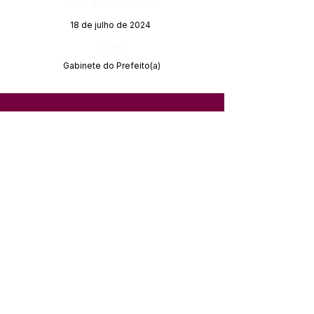
Data da Publicação:
18 de julho de 2024
Órgão:
Gabinete do Prefeito(a)
SERVIÇO DE ATENDIMENTO AO 
CIDADÃO (SIC) E OUVIDORIA
Prefeitura de Feijó - Estado do 
Acre
CNPJ 04.005.179/0001-20
💻Acesso online: 
SIC 
| 
Fale Conosco
 | 