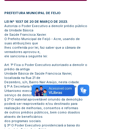
PREFEITURA MUNICIPAL DE FEIJO
LEI N° 1037 DE 20 DE MARÇO DE 2023.
Autoriza o Poder Executivo a demolir prédio público
da Unidade Básica
de Saúde Francisca Xavier.
O Prefeito Municipal de Feijó - Acre, usando de
suas atribuições que
lhes conferida por lei, faz saber que a câmara de
vereadores aprovou e,
ele sanciona a seguinte lei:
Art. 1º Fica o Poder Executivo autorizado a demolir o
prédio da antiga
Unidade Básica de Saúde Francisca Xavier,
localizada na Rua 21 de
Dezembro, s/n, Bairro Nair Araújo, nesta cidade.
§ 1º A Secretaria Municipal de Obras, Viação e
Urbanismo executará o
serviço de demolição.
§ 2º O material aproveitável oriundo da demolição
poderá ser reaproveitado e/ou destinado para
realização de melhorias, consertos e reformas
de outros prédios públicos, bem como doados
através de beneficiários
dos programas sociais.
§ 3º O Poder Executivo providenciará a baixa do