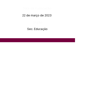
Data da Publicação:
22 de março de 2023
Órgão:
Sec. Educação
SERVIÇO DE ATENDIMENTO AO 
CIDADÃO (SIC) E OUVIDORIA
Prefeitura de Feijó - Estado do 
Acre
CNPJ 04.005.179/0001-20