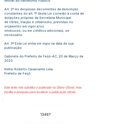
imóvel do Patrimônio Público.
Art. 2º As despesas decorrentes da demolição
constantes do art. 1º desta Lei correrão à conta de
dotações próprias da Secretaria Municipal
de Obras, Viação e Urbanismo, previstas no
orçamento em vigor e/ou
vindouros, ou em créditos adicionais, se
necessário.
Art. 3º Esta Lei entra em vigor na data de sua
publicação.
Gabinete do Prefeito de Feijó-AC, 20 de Março de
2023.
Kiefer Roberto Cavalcante Lima
Prefeito de Feijó
Este texto não substitui o publicado no Diário Oficial, mas
facilita a pesquisa para localizar a publicação oficial.
Número do Diário:
13497
Página da Publicação: