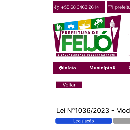
+55 68 3463 2614
prefeit
🏠Início
Município⬇️
Voltar
Lei N°1036/2023 - Modif
Legislação