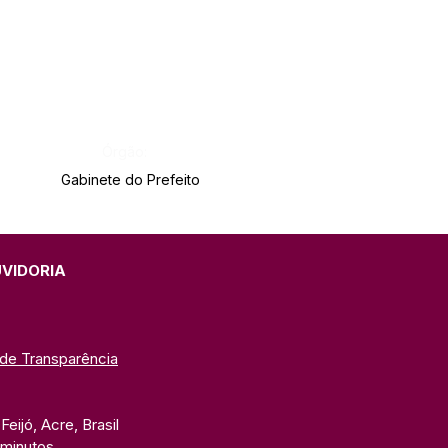
Órgão:
Gabinete do Prefeito
UVIDORIA
 de Transparência
eijó, Acre, Brasil
 minutos. 