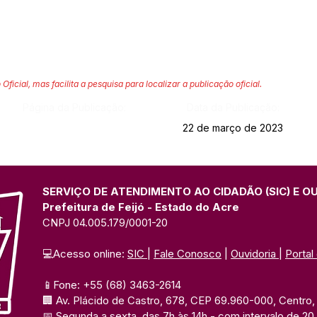
 Oficial, mas facilita a pesquisa para localizar a publicação oficial.
Página da Publicação:
Data da Publicação:
22 de março de 2023
SERVIÇO DE ATENDIMENTO AO CIDADÃO (SIC) E O
Prefeitura de Feijó - Estado do Acre
CNPJ 04.005.179/0001-20
💻Acesso online: 
SIC 
| 
Fale Conosco
 | 
Ouvidoria
| 
Portal
📱Fone: +55 (68) 3463-2614 
🏢 Av. Plácido de Castro, 678, CEP 69.960-000, Centro, F
📅 Segunda a sexta, das 7h às 14h 
- com intervalo de 20