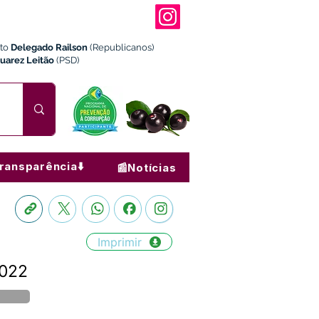
ito
Delegado Railson
(Republicanos)
Juarez Leitão
(PSD)
ransparência⬇️
📰Notícias
Imprimir
2022