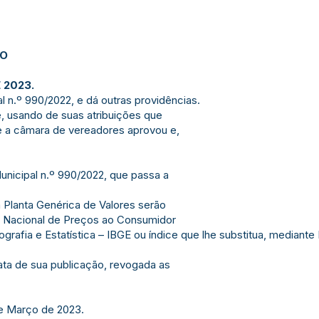
JO
 2023.
al n.º 990/2022, e dá outras providências.
e, usando de suas atribuições que
que a câmara de vereadores aprovou e,
 Municipal n.º 990/2022, que passa a
a Planta Genérica de Valores serão
ce Nacional de Preços ao Consumidor
eografia e Estatística – IBGE ou índice que lhe substitua, mediant
 data de sua publicação, revogada as
de Março de 2023.