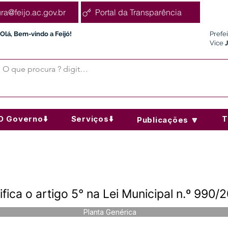
ura@feijo.ac.gov.br
Portal da Transparência
Olá, Bem-vindo a Feijó!
Prefe
Vice
O Governo⬇️
Serviços⬇️
T
Publicações 🔽
ica o artigo 5° na Lei Municipal n.º 990/
Planta Genérica