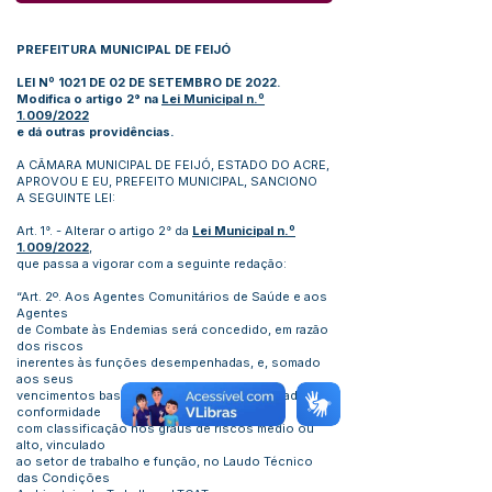
PREFEITURA MUNICIPAL DE FEIJÓ
LEI Nº 1021 DE 02 DE SETEMBRO DE 2022.
Modifica o artigo 2° na
Lei Municipal n.º
1.009/2022
e dá outras providências.
A CÂMARA MUNICIPAL DE FEIJÓ, ESTADO DO ACRE,
APROVOU E EU, PREFEITO MUNICIPAL, SANCIONO
A SEGUINTE LEI:
Art. 1°. - Alterar o artigo 2° da
Lei Municipal n.º
1.009/2022
,
que passa a vigorar com a seguinte redação:
“Art. 2º. Aos Agentes Comunitários de Saúde e aos
Agentes
de Combate às Endemias será concedido, em razão
dos riscos
inerentes às funções desempenhadas, e, somado
aos seus
vencimentos base, o adicional de insalubridade, em
conformidade
com classificação nos graus de riscos médio ou
alto, vinculado
ao setor de trabalho e função, no Laudo Técnico
das Condições