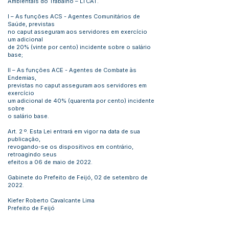
Ambientais do Trabalho – LTCAT.
I – As funções ACS - Agentes Comunitários de
Saúde, previstas
no caput asseguram aos servidores em exercício
um adicional
de 20% (vinte por cento) incidente sobre o salário
base;
II – As funções ACE - Agentes de Combate às
Endemias,
previstas no caput asseguram aos servidores em
exercício
um adicional de 40% (quarenta por cento) incidente
sobre
o salário base.
Art. 2 º. Esta Lei entrará em vigor na data de sua
publicação,
revogando-se os dispositivos em contrário,
retroagindo seus
efeitos a 06 de maio de 2022.
Gabinete do Prefeito de Feijó, 02 de setembro de
2022.
Kiefer Roberto Cavalcante Lima
Prefeito de Feijó