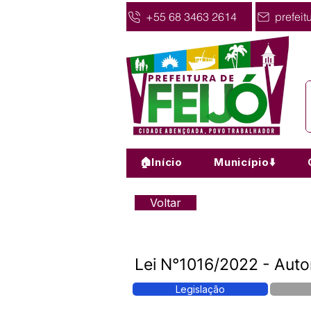
+55 68 3463 2614
prefeit
🏠Início
Município⬇️
Voltar
Lei N°1016/2022 - Auto
Legislação