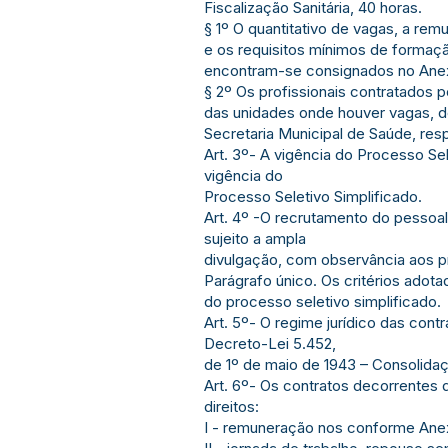
Fiscalização Sanitária, 40 horas.
§ 1º O quantitativo de vagas, a rem
e os requisitos mínimos de formaçã
encontram-se consignados no Anex
§ 2º Os profissionais contratados 
das unidades onde houver vagas, d
Secretaria Municipal de Saúde, res
Art. 3º- A vigência do Processo Sel
vigência do
Processo Seletivo Simplificado.
Art. 4º -O recrutamento do pessoal
sujeito a ampla
divulgação, com observância aos pri
Parágrafo único. Os critérios adot
do processo seletivo simplificado.
Art. 5º- O regime jurídico das con
Decreto-Lei 5.452,
de 1º de maio de 1943 – Consolidaç
Art. 6º- Os contratos decorrentes 
direitos:
I - remuneração nos conforme Anex