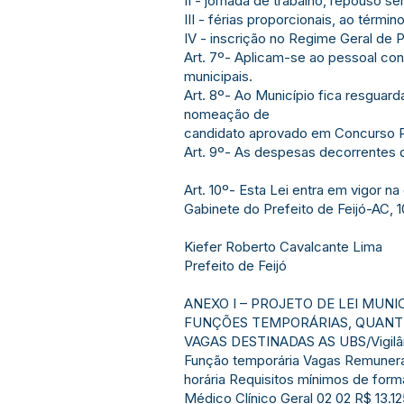
II - jornada de trabalho, repouso s
III - férias proporcionais, ao términ
IV - inscrição no Regime Geral de P
Art. 7º- Aplicam-se ao pessoal co
municipais.
Art. 8º- Ao Município fica resguard
nomeação de
candidato aprovado em Concurso Pú
Art. 9º- As despesas decorrentes 
Art. 10º- Esta Lei entra em vigor n
Gabinete do Prefeito de Feijó-AC, 
Kiefer Roberto Cavalcante Lima
Prefeito de Feijó
ANEXO I – PROJETO DE LEI MUNIC
FUNÇÕES TEMPORÁRIAS, QUANTI
VAGAS DESTINADAS AS UBS/Vigilânc
Função temporária Vagas Remunera
horária Requisitos mínimos de for
Médico Clínico Geral 02 02 R$ 13.12