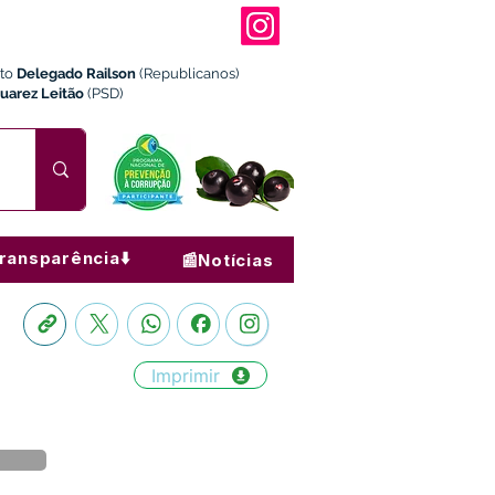
ito
Delegado Railson
(Republicanos)
Juarez Leitão
(PSD)
ransparência⬇️
📰Notícias
Imprimir