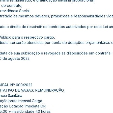
emanal remunerado, e gratificação natalina proporcional;
o do contrato;
revidência Social.
ntratado os mesmos deveres, proibições e responsabilidades vig
ado o direito de rescindir os contratos autorizados por esta Lei a
blico para o respectivo cargo.
desta Lei serão atendidas por conta de dotações orçamentárias e
a data de sua publicação e revogada as disposições em contrária.
10 de agosto 2022.
IPAL Nº 000/2022
TATIVO DE VAGAS, REMUNERAÇÃO,
ia Sanitária
ção bruta mensal Carga
mação Lotação Imediata CR
5,00 + insalubridade 40 horas