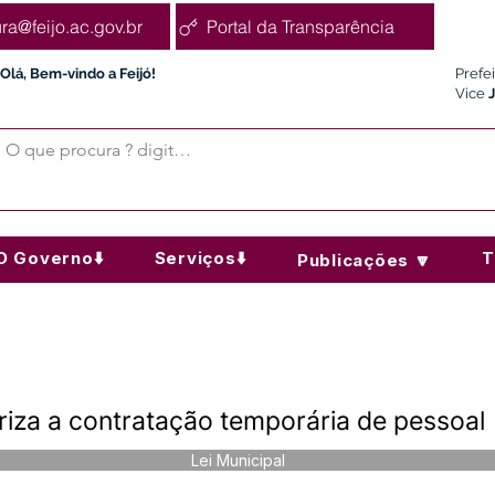
ura@feijo.ac.gov.br
Portal da Transparência
Olá, Bem-vindo a Feijó!
Prefe
Vice
O Governo⬇️
Serviços⬇️
T
Publicações 🔽
riza a contratação temporária de pessoal
Lei Municipal