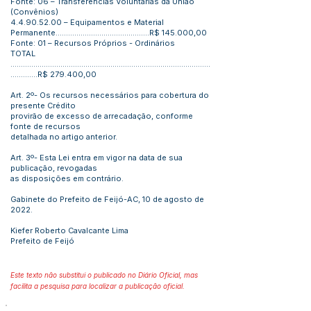
Fonte: 06 – Transferências Voluntárias da União
(Convênios)
4.4.90.52.00
– Equipamentos e Material
Permanente.............................................R$ 145.000,00
Fonte: 01 – Recursos Próprios - Ordinários
TOTAL
................................................................................................
.............R$ 279.400,00
Art. 2º- Os recursos necessários para cobertura do
presente Crédito
provirão de excesso de arrecadação, conforme
fonte de recursos
detalhada no artigo anterior.
Art. 3º- Esta Lei entra em vigor na data de sua
publicação, revogadas
as disposições em contrário.
Gabinete do Prefeito de Feijó-AC, 10 de agosto de
2022.
Kiefer Roberto Cavalcante Lima
Prefeito de Feijó
Este texto não substitui o publicado no Diário Oficial, mas
facilita a pesquisa para localizar a publicação oficial.