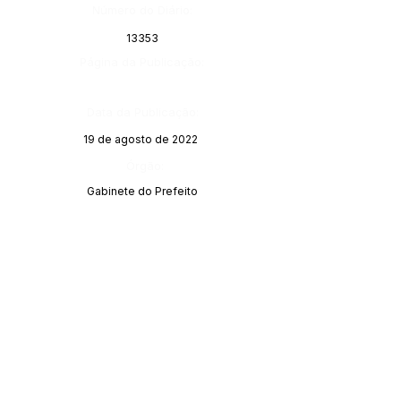
Número do Diário:
13353
Página da Publicação:
Data da Publicação:
19 de agosto de 2022
Órgão:
Gabinete do Prefeito
SERVIÇO DE ATENDIMENTO AO 