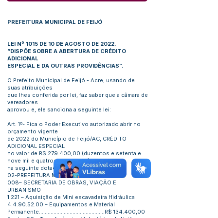
PREFEITURA MUNICIPAL DE FEIJÓ
LEI Nº 1015 DE 10 DE AGOSTO DE 2022.
“DISPÕE SOBRE A ABERTURA DE CRÉDITO
ADICIONAL
ESPECIAL E DA OUTRAS PROVIDÊNCIAS”.
O Prefeito Municipal de Feijó - Acre, usando de
suas atribuições
que lhes conferida por lei, faz saber que a câmara de
vereadores
aprovou e, ele sanciona a seguinte lei:
Art. 1º- Fica o Poder Executivo autorizado abrir no
orçamento vigente
de 2022 do Município de Feijó/AC, CRÉDITO
ADICIONAL ESPECIAL
no valor de R$ 279.400,00 (duzentos e setenta e
nove mil e quatrocentos reais),
na seguinte dotação orçamentária:
02-PREFEITURA MUNICIPAL DE FEIJÓ
008– SECRETARIA DE OBRAS, VIAÇÃO E
URBANISMO
1.221 – Aquisição de Mini escavadeira Hidráulica
4.4.90.52.00
– Equipamentos e Material
Permanente.............................................R$ 134.400,00