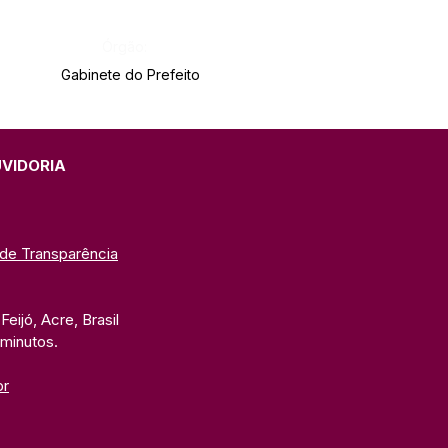
Órgão:
Gabinete do Prefeito
UVIDORIA
 de Transparência
eijó, Acre, Brasil
 minutos. 
br