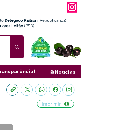
ito
Delegado Railson
(Republicanos)
Juarez Leitão
(PSD)
ransparência⬇️
📰Notícias
Imprimir