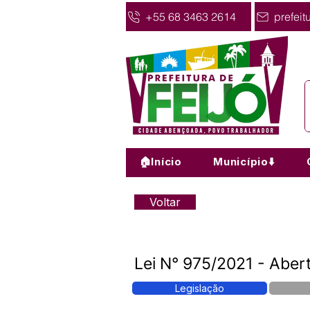
+55 68 3463 2614
prefeit
🏠Início
Município⬇️
Voltar
Lei N° 975/2021 - Aber
Legislação