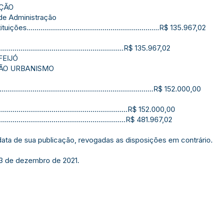
AÇÃO
de Administração
..................................................................R$ 135.967,02
..................................................................R$ 135.967,02
FEIJÓ
ÇÃO URBANISMO
....................................................................R$ 152.000,00
..................................................................R$ 152.000,00
.................................................................R$ 481.967,02
 data de sua publicação, revogadas as disposições em contrário.
13 de dezembro de 2021.