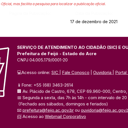
 Oficial, mas facilita a pesquisa para localizar a publicação oficial.
Página da Publicação:
Data da Publicação:
17 de dezembro de 2021
SERVIÇO DE ATENDIMENTO AO CIDADÃO (SIC) E O
Prefeitura de Feijó - Estado do Acre
CNPJ 04.005.179/0001-20
💻Acesso online: 
SIC 
| 
Fale Conosco
 | 
Ouvidoria
| 
Portal
📱Fone: +55 (68) 3463-2614 
🏢 Av. Plácido de Castro, 678, CEP 69.960-000, Centro, F
📅 Segunda a sexta, das 7h às 14h 
- com intervalo de 20
(Fechado aos sábados, domingos e feriados)
📧 
prefeitura@feijo.ac.gov.br
 ou 
ouvidoria@feijo.ac.gov.
📨 Acesso ao 
Webmail Corporativo