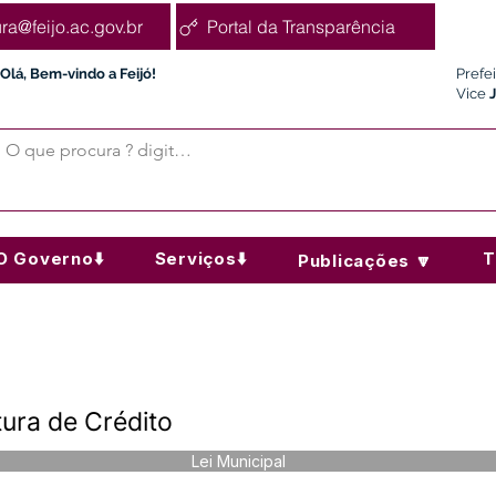
ura@feijo.ac.gov.br
Portal da Transparência
Olá, Bem-vindo a Feijó!
Prefe
Vice
O Governo⬇️
Serviços⬇️
T
Publicações 🔽
tura de Crédito
Lei Municipal