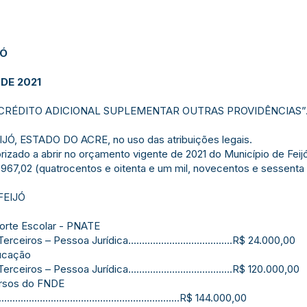
JÓ
 DE 2021
 CRÉDITO ADICIONAL SUPLEMENTAR OUTRAS PROVIDÊNCIAS”
Ó, ESTADO DO ACRE, no uso das atribuições legais.
torizado a abrir no orçamento vigente de 2021 do Município de F
7,02 (quatrocentos e oitenta e um mil, novecentos e sessenta e
FEIJÓ
porte Escolar - PNATE
ros – Pessoa Jurídica......................................R$ 24.000,00
ducação
ros – Pessoa Jurídica......................................R$ 120.000,00
ursos do FNDE
..................................................................R$ 144.000,00