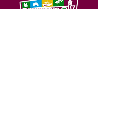
SERVIÇO DE ATENDIMENTO AO 
CIDADÃO (SIC) E OUVIDORIA
Prefeitura de Feijó - Estado do 
Acre
CNPJ 04.005.179/0001-20
💻Acesso online: 
SIC 
| 
Fale Conosco
 | 
Ouvidoria
| 
Portal de Transparência
📱Fone: +55 (68) 3463-2614 
🏢 Av. Plácido de Castro, 678, CEP 
69.960-000, Centro, Feijó, Acre, Brasil
📅 Segunda a sexta, das 7h às 14h 
- 
com intervalo de 20 minutos. 
(Fechado aos sábados, domingos e 