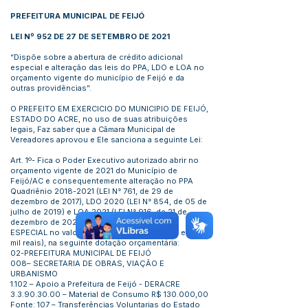
PREFEITURA MUNICIPAL DE FEIJÓ
LEI Nº 952 DE 27 DE SETEMBRO DE 2021
“Dispõe sobre a abertura de crédito adicional
especial e alteração das leis do PPA, LDO e LOA no
orçamento vigente do município de Feijó e da
outras providências”.
O PREFEITO EM EXERCICIO DO MUNICIPIO DE FEIJÓ,
ESTADO DO ACRE, no uso de suas atribuições
legais, Faz saber que a Câmara Municipal de
Vereadores aprovou e Ele sanciona a seguinte Lei:
Art. 1º- Fica o Poder Executivo autorizado abrir no
orçamento vigente de 2021 do Município de
Feijó/AC e consequentemente alteração no PPA
Quadriênio
2018-2021
(LEI N° 761, de 29 de
dezembro de 2017), LDO 2020 (LEI N° 854, de 05 de
julho de 2019) e LOA 2021 (LEI N° 916, de 21 de
dezembro de 2020) um CRÉDITO ADICIONAL
ESPECIAL no valor de R$ 130.000,00 (cento e trinta
mil reais), na seguinte dotação orçamentária:
02-PREFEITURA MUNICIPAL DE FEIJÓ
008– SECRETARIA DE OBRAS, VIAÇÃO E
URBANISMO
1.102 – Apoio a Prefeitura de Feijó - DERACRE
3.3.90.30.00
– Material de Consumo R$ 130.000,00
Fonte: 107 – Transferências Voluntarias do Estado