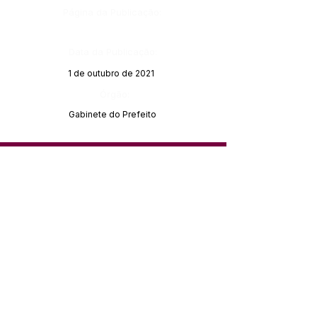
Página da Publicação:
Data da Publicação:
1 de outubro de 2021
Órgão:
Gabinete do Prefeito
SERVIÇO DE ATENDIMENTO AO 
CIDADÃO (SIC) E OUVIDORIA
Prefeitura de Feijó - Estado do 