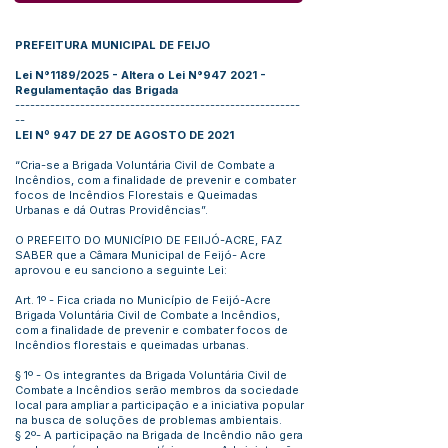
PREFEITURA MUNICIPAL DE FEIJO
Lei N°1189/2025 - Altera o Lei N°947 2021 -
Regulamentação das Brigada
---------------------------------------------------------
--
LEI Nº 947 DE 27 DE AGOSTO DE 2021
“Cria-se a Brigada Voluntária Civil de Combate a
Incêndios, com a finalidade de prevenir e combater
focos de Incêndios Florestais e Queimadas
Urbanas e dá Outras Providências”.
O PREFEITO DO MUNICÍPIO DE FEIIJÓ-ACRE, FAZ
SABER que a Câmara Municipal de Feijó- Acre
aprovou e eu sanciono a seguinte Lei:
Art. 1º - Fica criada no Município de Feijó-Acre
Brigada Voluntária Civil de Combate a Incêndios,
com a finalidade de prevenir e combater focos de
Incêndios florestais e queimadas urbanas.
§ 1º - Os integrantes da Brigada Voluntária Civil de
Combate a Incêndios serão membros da sociedade
local para ampliar a participação e a iniciativa popular
na busca de soluções de problemas ambientais.
§ 2º- A participação na Brigada de Incêndio não gera