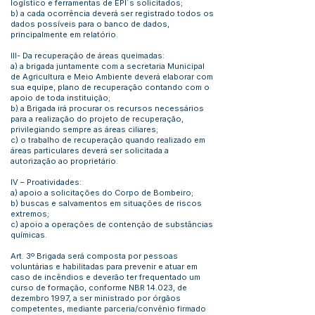
logístico e ferramentas de EPI´s solicitados;
b) a cada ocorrência deverá ser registrado todos os
dados possíveis para o banco de dados,
principalmente em relatório.
III- Da recuperação de áreas queimadas:
a) a brigada juntamente com a secretaria Municipal
de Agricultura e Meio Ambiente deverá elaborar com
sua equipe, plano de recuperação contando com o
apoio de toda instituição;
b) a Brigada irá procurar os recursos necessários
para a realização do projeto de recuperação,
privilegiando sempre as áreas ciliares;
c) o trabalho de recuperação quando realizado em
áreas particulares deverá ser solicitada a
autorização ao proprietário.
IV – Proatividades:
a) apoio a solicitações do Corpo de Bombeiro;
b) buscas e salvamentos em situações de riscos
extremos;
c) apoio a operações de contenção de substâncias
químicas.
Art. 3º Brigada será composta por pessoas
voluntárias e habilitadas para prevenir e atuar em
caso de incêndios e deverão ter frequentado um
curso de formação, conforme NBR 14.023, de
dezembro 1997, a ser ministrado por órgãos
competentes, mediante parceria/convênio firmado