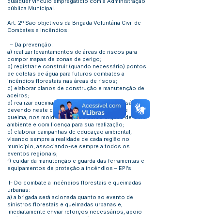
qualquer vínculo empregatício com a Administração
pública Municipal.
Art. 2º São objetivos da Brigada Voluntária Civil de
Combates a Incêndios:
I – Da prevenção:
a) realizar levantamentos de áreas de riscos para
compor mapas de zonas de perigo;
b) registrar e construir (quando necessário) pontos
de coletas de água para futuros combates a
incêndios florestais nas áreas de riscos;
c) elaborar planos de construção e manutenção de
aceiros;
d) realizar queima controlada, quando necessário,
devendo neste caso, ser elaborado plano de
queima, nos moldes exigidos pelos órgãos de meio
ambiente e com licença para sua realização;
e) elaborar campanhas de educação ambiental,
visando sempre a realidade de cada região no
município, associando-se sempre a todos os
eventos regionais;
f) cuidar da manutenção e guarda das ferramentas e
equipamentos de proteção a incêndios – EPI’s.
II- Do combate a incêndios florestais e queimadas
urbanas:
a) a brigada será acionada quanto ao evento de
sinistros florestais e queimadas urbanas e,
imediatamente enviar reforços necessários, apoio