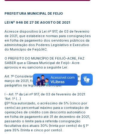
PREFEITURA MUNICIPAL DE FEIJO
LEI Nº 946 DE 27 DE AGOSTO DE 2021
Acresce dispositivo à Lei nº 917, de 03 de fevereiro
de 2021, que estabelece normas para consignações
em folha de pagamento dos servidores públicos da
administração dos Poderes Legislativo e Executivo
do Município de Feijó/AC.
O PREFEITO DO MUNICÍPIO DE FEIIJÓ-ACRE, FAZ
SABER que a Câmara Municipal de Feijó- Acre
aprovou e eu sanciono a seguinte Lei:
Art. 1º Considerando a Lei Federal nº 14.131, de 30 de
março de 2021, ficam acrescidos os seguintes
parágrafos na legislação municipal:
I - Art. 1° da Lei nº 917, de 03 de fevereiro de 2021:
“Art. 1° (…)
§5º fica autorizado, o acréscimo de 5% (cinco por
cento) ao percentual máximo para a contratação de
operações de crédito com desconto automático
em folha de pagamento até 31 de dezembro de 2021,
passando o limite para a referida consignação
facultativa dos atuais 30% (trinta por cento) do § 1°
para 35% (trinta e cinco por cento).