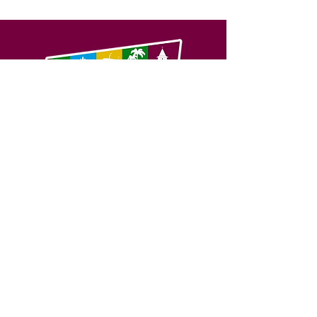
SERVIÇO DE ATENDIMENTO AO 
CIDADÃO (SIC) E OUVIDORIA
Prefeitura de Feijó - Estado do 
Acre
CNPJ 04.005.179/0001-20
💻Acesso online: 
SIC 
| 
Fale Conosco
 | 
Ouvidoria
| 
Portal de Transparência
📱Fone: +55 (68) 3463-2614 
🏢 Av. Plácido de Castro, 678, CEP 