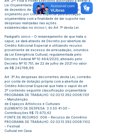
Art. 2º- Fica o Poder Executivo autorizado a alterar a
Lei Orçamentaria anual -LOA 2021 (LEI N° 916, de 21
de dezembro de 2020) com o remanejamento do
orçamento por crédito especial para alocação
orçamentária com a finalidade de dar suporte nas
despesas realizadas nas ações
estabelecidas no inciso I, do Art. 1º desta Lei.
Parágrafo único – O remanejamento de que trata o
caput, se dará através de Decreto por abertura de
Crédito Adicional Especial e utilizando recurso
proveniente de excesso de arrecadação, oriundos
da Lei Emergência Cultural, regulamentada pelo
Decreto Federal Nº 10.464/2020, alterado pelo
Decreto Nº 10.751, de 22 de julho de 2021 no valor
de R$ 242.198,99.
Art. 3º As despesas decorrentes desta Lei, correrão
por conta de dotação própria com a abertura de
Crédito Adicional Especial que trata o caput do art.
2º contendo seguinte classificação orçamentária:
PROGRAMA DE TRABALHO:
02.02.13.392.0008.1.101
– Manutenção
de Espaços Artísticos e Culturais
ELEMENTO DE DESPESA:
3.3.50.41.00
–
Contribuições R$ 72.673,42
FONTE DE RECURSO: 006 – Recurso de Convênio
PROGRAMA DE TRABALHO:
02.02.13.392.0008.1.102
– Festival
Cultural em Casa