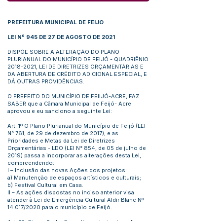
PREFEITURA MUNICIPAL DE FEIJO
LEI Nº 945 DE 27 DE AGOSTO DE 2021
DISPÕE SOBRE A ALTERAÇÃO DO PLANO
PLURIANUAL DO MUNICÍPIO DE FEIJÓ - QUADRIÊNIO
2018-2021
, LEI DE DIRETRIZES ORÇAMENTÁRIAS E
DA ABERTURA DE CRÉDITO ADICIONAL ESPECIAL, E
DÁ OUTRAS PROVIDÊNCIAS.
O PREFEITO DO MUNICÍPIO DE FEIIJÓ-ACRE, FAZ
SABER que a Câmara Municipal de Feijó- Acre
aprovou e eu sanciono a seguinte Lei:
Art. 1º O Plano Plurianual do Município de Feijó (LEI
N° 761, de 29 de dezembro de 2017), e as
Prioridades e Metas da Lei de Diretrizes
Orçamentárias - LDO (LEI N° 854, de 05 de julho de
2019) passa a incorporar as alterações desta Lei,
compreendendo:
I – Inclusão das novas Ações dos projetos:
a) Manutenção de espaços artísticos e culturais;
b) Festival Cultural em Casa.
II – As ações dispostas no inciso anterior visa
atender à Lei de Emergência Cultural Aldir Blanc Nº
14.017/2020 para o município de Feijó.