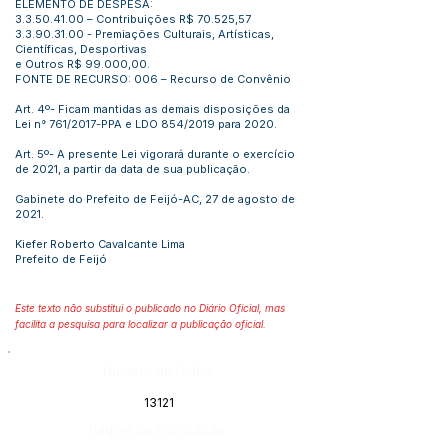
ELEMENTO DE DESPESA:
3.3.50.41.00
– Contribuições R$ 70.525,57
3.3.90.31.00
- Premiações Culturais, Artísticas,
Científicas, Desportivas
e Outros R$ 99.000,00.
FONTE DE RECURSO: 006 – Recurso de Convênio
Art. 4º- Ficam mantidas as demais disposições da
Lei n° 761/2017-PPA e LDO 854/2019 para 2020.
Art. 5º- A presente Lei vigorará durante o exercício
de 2021, a partir da data de sua publicação.
Gabinete do Prefeito de Feijó-AC, 27 de agosto de
2021.
Kiefer Roberto Cavalcante Lima
Prefeito de Feijó
Este texto não substitui o publicado no Diário Oficial, mas
facilita a pesquisa para localizar a publicação oficial.
Número do Diário:
13121
Página da Publicação: