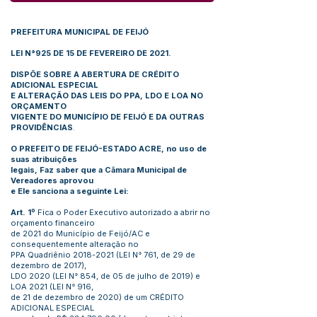
PREFEITURA MUNICIPAL DE FEIJÓ
LEI N°925 DE 15 DE FEVEREIRO DE 2021.
DISPÕE SOBRE A ABERTURA DE CRÉDITO
ADICIONAL ESPECIAL
E ALTERAÇÃO DAS LEIS DO PPA, LDO E LOA NO
ORÇAMENTO
VIGENTE DO MUNICÍPIO DE FEIJÓ E DA OUTRAS
PROVIDÊNCIAS
.
O PREFEITO DE FEIJÓ-ESTADO ACRE, no uso de
suas atribuições
legais, Faz saber que a Câmara Municipal de
Vereadores aprovou
e Ele sanciona a seguinte Lei:
Art. 1º
Fica o Poder Executivo autorizado a abrir no
orçamento financeiro
de 2021 do Município de Feijó/AC e
consequentemente alteração no
PPA Quadriênio
2018-2021
(LEI N° 761, de 29 de
dezembro de 2017),
LDO 2020 (LEI N° 854, de 05 de julho de 2019) e
LOA 2021 (LEI N° 916,
de 21 de dezembro de 2020) de um CRÉDITO
ADICIONAL ESPECIAL