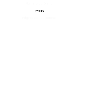
Número do Diário:
12986
Página da Publicação:
Data da Publicação:
22 de fevereiro de 2021
Órgão:
Gabinete do Prefeito
SERVIÇO DE ATENDIMENTO AO 