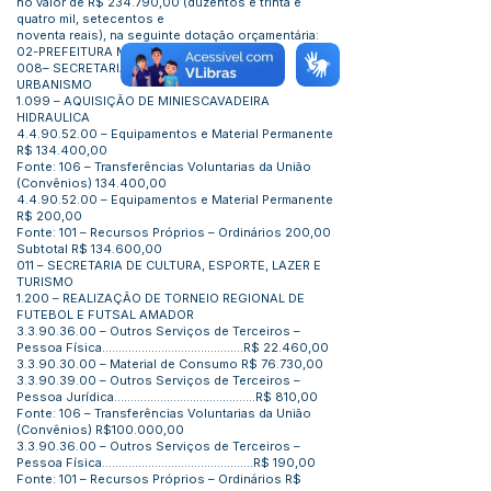
no valor de R$ 234.790,00 (duzentos e trinta e
quatro mil, setecentos e
noventa reais), na seguinte dotação orçamentária:
02-PREFEITURA MUNICIPAL DE FEIJÓ
008– SECRETARIA DE OBRAS, VIAÇÃO E
URBANISMO
1.099 – AQUISIÇÃO DE MINIESCAVADEIRA
HIDRAULICA
4.4.90.52.00
– Equipamentos e Material Permanente
R$ 134.400,00
Fonte: 106 – Transferências Voluntarias da União
(Convênios) 134.400,00
4.4.90.52.00
– Equipamentos e Material Permanente
R$ 200,00
Fonte: 101 – Recursos Próprios – Ordinários 200,00
Subtotal R$ 134.600,00
011 – SECRETARIA DE CULTURA, ESPORTE, LAZER E
TURISMO
1.200 – REALIZAÇÃO DE TORNEIO REGIONAL DE
FUTEBOL E FUTSAL AMADOR
3.3.90.36.00
– Outros Serviços de Terceiros –
Pessoa Física...........................................R$ 22.460,00
3.3.90.30.00
– Material de Consumo R$ 76.730,00
3.3.90.39.00
– Outros Serviços de Terceiros –
Pessoa Jurídica...........................................R$ 810,00
Fonte: 106 – Transferências Voluntarias da União
(Convênios) R$100.000,00
3.3.90.36.00
– Outros Serviços de Terceiros –
Pessoa Física..............................................R$ 190,00
Fonte: 101 – Recursos Próprios – Ordinários R$