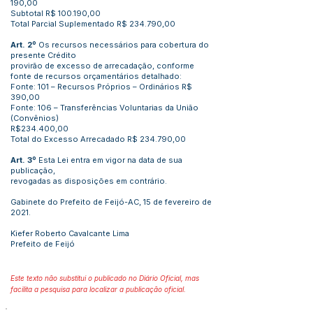
190,00
Subtotal R$ 100.190,00
Total Parcial Suplementado R$ 234.790,00
Art. 2º
Os recursos necessários para cobertura do
presente Crédito
provirão de excesso de arrecadação, conforme
fonte de recursos orçamentários detalhado:
Fonte: 101 – Recursos Próprios – Ordinários R$
390,00
Fonte: 106 – Transferências Voluntarias da União
(Convênios)
R$234.400,00
Total do Excesso Arrecadado R$ 234.790,00
Art. 3º
Esta Lei entra em vigor na data de sua
publicação,
revogadas as disposições em contrário.
Gabinete do Prefeito de Feijó-AC, 15 de fevereiro de
2021.
Kiefer Roberto Cavalcante Lima
Prefeito de Feijó
Este texto não substitui o publicado no Diário Oficial, mas
facilita a pesquisa para localizar a publicação oficial.