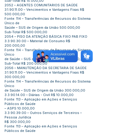
Sub-Total R$ 15.000,00
2052 – AGENTES COMUNITARIOS DE SAÚDE
3.1.90.11.00
– Vencimentos e Vantagens Fixas R$
500.000,00
Fonte: 114 – Transferências de Recursos do Sistema
Único de
Saúde – SUS de Origem da União 500.000,00
Sub-Total R$ 500.000,00
2054 – PISO DA ATENÇÃO BÁSICA FIXO PAB FIXO
3.3.90.30.00
– Material de Consumo R$
200.000,00
Fonte: 114 – Transferências de Recursos do Sistema
Único
de Saúde – SUS de Origem da União 200.000,00
Sub-Total R$ 200.000,00
2056 – MANUTENÇÃO DA SECRETARIA DE SAÚDE
3.1.90.11.00
– Vencimentos e Vantagens Fixas R$
300.000,00
Fonte: 114 – Transferências de Recursos do Sistema
Único
de Saúde – SUS de Origem da União 300.000,00
3.3.90.14.00
– Diárias - Civil R$ 10.000,00
Fonte: 113 – Aplicação em Ações e Serviços
Públicos de Saúde
– ASPS 10.000,00
3.3.90.39.00
– Outros Serviços de Terceiros –
Pessoa Jurídica
R$ 300.000,00
Fonte: 113 – Aplicação em Ações e Serviços
Públicos de Saúde