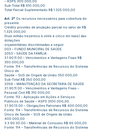
– ASPS 300.000,00
Sub-Total R$ 610.000,00
Total Parcial Suplementado R$
1.325.000
,00
Art. 2º
Os recursos necessários para cobertura do
presente
Crédito provirão de anulação parcial no valor de R$
1.325.000
,00
(hum milhão trezentos e vinte e cinco mil reais) das
dotações
orçamentárias discriminadas a seguir:
003 – FUNDO MUNICIPAL DE SAÚDE
2053 – SAÚDE DA FAMÍLIA
3.1.90.11.00
– Vencimentos e Vantagens Fixas R$
350.000,00
Fonte: 114 – Transferências de Recursos do Sistema
Único de
Saúde – SUS de Origem da União 350.000,00
Sub-Total R$ 350.000,00
2056 – MANUTENÇÃO DA SECRETARIA DE SAÚDE
3.1.90.11.00
– Vencimentos e Vantagens Fixas –
Pessoal Civil R$ 310.000,00
Fonte: 113 – Aplicação em Ações e Serviços
Públicos de Saúde – ASPS
3100.000
,00
3.1.90.13.00
– Obrigações Patronais R$ 400.000,00
Fonte: 114 – Transferências de Recursos do Sistema
Único de Saúde – SUS de Origem da União
400.000,00
3.3.90.30.00
– Material de Consumo R$ 65.000,00
Fonte: 114 – Transferências de Recursos do Sistema