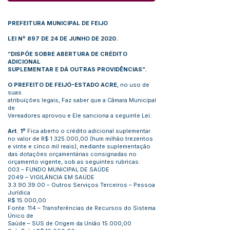
PREFEITURA MUNICIPAL DE FEIJO
LEI Nº 897 DE 24 DE JUNHO DE 2020.
“DISPÕE SOBRE ABERTURA DE CRÉDITO
ADICIONAL
SUPLEMENTAR E DÁ OUTRAS PROVIDÊNCIAS”.
O PREFEITO DE FEIJÓ-ESTADO ACRE
, no uso de
suas
atribuições legais, Faz saber que a Câmara Municipal
de
Vereadores aprovou e Ele sanciona a seguinte Lei:
Art. 1º
Fica aberto o crédito adicional suplementar
no valor de R$
1.325.000
,00 (hum milhão trezentos
e vinte e cinco mil reais), mediante suplementação
das dotações orçamentárias consignadas no
orçamento vigente, sob as seguintes rubricas:
003 – FUNDO MUNICIPAL DE SAÚDE
2049 – VIGILÂNCIA EM SAÚDE
3.3.90.39.00
– Outros Serviços Terceiros – Pessoa
Jurídica
R$ 15.000,00
Fonte: 114 – Transferências de Recursos do Sistema
Único de
Saúde – SUS de Origem da União 15.000,00