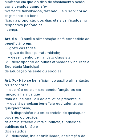
hipótese em que os dias de afastamento serão
considerados como efe-
tivamente trabalhados, fazendo jus o servidor ao
pagamento do bene-
fício na proporção dos dias úteis verificados no
respectivo período da
licença.
Art. 6o
- O auxílio alimentação será concedido ao
beneficiário em:
I – gozo das férias;
II – gozo de licença maternidade;
III – desempenho de mandato classista;
IV – desempenho de outras atividades vinculada a
Secretaria Municipal
de Educação na sede ou escolas.
Art. 7o
- Não se beneficiam do auxílio alimentação
os servidores:
I – que não estejam exercendo função ou em
função alheia de que
trata os incisos I e II do art. 2° da presente lei.
II – que já percebam benefício equivalente, por
qualquer forma;
III – à disposição ou em exercício de quaisquer
poderes ou órgãos
da administração direta e indireta, fundações
públicas da União e
dos Estados;
IV – demissão, indisponibilidade, declaração de