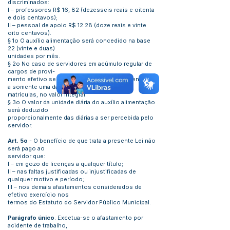
discriminados:
I – professores R$ 16, 82 (dezesseis reais e oitenta
e dois centavos);
II – pessoal de apoio R$ 12.28 (doze reais e vinte
oito centavos).
§ 1o O auxílio alimentação será concedido na base
22 (vinte e duas)
unidades por mês.
§ 2o No caso de servidores em acúmulo regular de
cargos de provi-
mento efetivo será concedido o auxílio alimentação
a somente uma das
matrículas, no valor integral.
§ 3o O valor da unidade diária do auxílio alimentação
será deduzido
proporcionalmente das diárias a ser percebida pelo
servidor.
Art. 5o
- O benefício de que trata a presente Lei não
será pago ao
servidor que:
I – em gozo de licenças a qualquer título;
II – nas faltas justificadas ou injustificadas de
qualquer motivo e período;
III – nos demais afastamentos considerados de
efetivo exercício nos
termos do Estatuto do Servidor Público Municipal.
Parágrafo único
. Excetua-se o afastamento por
acidente de trabalho,