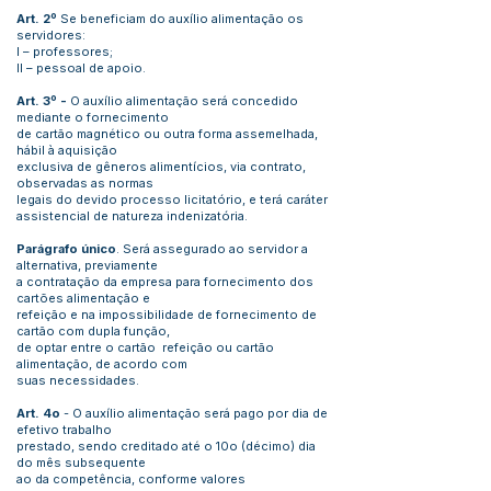
Art. 2º
Se beneficiam do auxílio alimentação os
servidores:
I – professores;
II – pessoal de apoio.
Art. 3º -
O auxílio alimentação será concedido
mediante o fornecimento
de cartão magnético ou outra forma assemelhada,
hábil à aquisição
exclusiva de gêneros alimentícios, via contrato,
observadas as normas
legais do devido processo licitatório, e terá caráter
assistencial de natureza indenizatória.
Parágrafo único
. Será assegurado ao servidor a
alternativa, previamente
a contratação da empresa para fornecimento dos
cartões alimentação e
refeição e na impossibilidade de fornecimento de
cartão com dupla função,
de optar entre o cartão refeição ou cartão
alimentação, de acordo com
suas necessidades.
Art. 4o
- O auxílio alimentação será pago por dia de
efetivo trabalho
prestado, sendo creditado até o 10o (décimo) dia
do mês subsequente
ao da competência, conforme valores