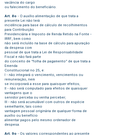
vacância do cargo
ou falecimento do beneficiário.
Art. 8o
- O auxílio alimentação de que trata a
presente Lei não terá
incidência para base de cálculo de recolhimentos
para Contribuição
Previdenciária e Imposto de Renda Retido na Fonte -
IRRF, bem como
não será incluído na base de cálculo para apuração
da despesa com
pessoal de que trata a Lei de Responsabilidade
Fiscal e não fará parte
do conceito de “folha de pagamento” de que trata a
Emenda
Constitucional no 25, e:
I - não integrará o vencimento, vencimentos ou
remuneração, nem
se incorporará a esse para quaisquer efeitos;
II - não será computado para efeitos de quaisquer
vantagens que o
servidor perceba ou venha perceber;
III - não será acumulável com outros de espécie
semelhante, tais como
vantagem pessoal originária de qualquer forma de
auxílio ou benefício
alimentar pagos pelo mesmo ordenador de
despesa.
Art. 9o
- Os valores correspondentes ao presente