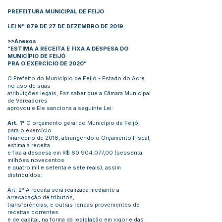
PREFEITURA MUNICIPAL DE FEIJO
LEI Nº 879 DE 27 DE DEZEMBRO DE 2019.
>>Anexos
“ESTIMA A RECEITA E FIXA A DESPESA DO
MUNICÍPIO DE FEIJÓ
PRA O EXERCÍCIO DE 2020”
O Prefeito do Município de Feijó - Estado do Acre
no uso de suas
atribuições legais, Faz saber que a Câmara Municipal
de Vereadores
aprovou e Ele sanciona a seguinte Lei:
Art. 1°
O orçamento geral do Município de Feijó,
para o exercício
financeiro de 2016, abrangendo o Orçamento Fiscal,
estima à receita
e fixa a despesa em R$
60.904.077
,00 (sessenta
milhões novecentos
e quatro mil e setenta e sete reais), assim
distribuídos:
Art. 2° A receita será realizada mediante a
arrecadação de tributos,
transferências, e outras rendas provenientes de
receitas correntes
e de capital, na forma da legislação em vigor e das