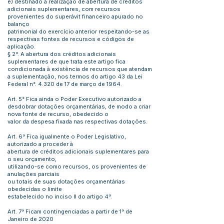
e) destinado à realização de abertura de créditos
adicionais suplementares, com recursos
provenientes do superávit financeiro apurado no
balanço
patrimonial do exercício anterior respeitando-se as
respectivas fontes de recursos e códigos de
aplicação.
§ 2°. A abertura dos créditos adicionais
suplementares de que trata este artigo fica
condicionada à existência de recursos que atendam
a suplementação, nos termos do artigo 43 da Lei
Federal n°. 4.320 de 17 de março de 1964.
Art. 5° Fica ainda o Poder Executivo autorizado a
desdobrar dotações orçamentárias, de modo a criar
nova fonte de recurso, obedecido o
valor da despesa fixada nas respectivas dotações.
Art. 6° Fica igualmente o Poder Legislativo,
autorizado a proceder à
abertura de créditos adicionais suplementares para
o seu orçamento,
utilizando-se como recursos, os provenientes de
anulações parciais
ou totais de suas dotações orçamentárias
obedecidas o limite
estabelecido no inciso II do artigo 4°.
Art. 7° Ficam contingenciadas a partir de 1° de
Janeiro de 2020