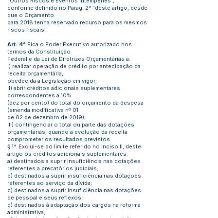
“Outros Riscos e Eventos Intempéries”,
conforme definido no Parag. 2° “deste artigo, desde
que o Orçamento
para 2018 tenha reservado recurso para os mesmos
riscos fiscais”.
Art. 4°
Fica o Poder Executivo autorizado nos
termos da Constituição
Federal e da Lei de Diretrizes Orçamentárias a:
I) realizar operação de crédito por antecipação da
receita orçamentária,
obedecida a Legislação em vigor;
II) abrir créditos adicionais suplementares
correspondentes a 10%
(dez por cento) do total do orçamento da despesa
(emenda modificativa nº 01
de 02 de dezembro de 2019);
III) contingenciar o total ou parte das dotações
orçamentárias, quando a evolução da receita
comprometer os resultados previstos.
§ 1°. Exclui-se do limite referido no inciso II, deste
artigo os créditos adicionais suplementares:
a) destinados a suprir insuficiência nas dotações
referentes a precatórios judiciais;
b) destinados a suprir insuficiência nas dotações
referentes ao serviço da dívida;
c) destinados a suprir insuficiência nas dotações
de pessoal e seus reflexos;
d) destinados à adaptação dos cargos na reforma
administrativa;