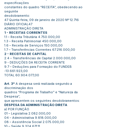
especificações
constantes do quadro “RECEITA”, obedecendo ao
seguinte
desdobramento:
47 Quinta-feira, 09 de janeiro de 2020 Nº 12.716
DIÁRIO OFICIAL47
ADMINISTRAÇÃO DIRETA
1 - RECEITAS CORRENTES
1.1 – Receita Tributária
4.750.000
,00
1.3 – Receita Patrimonial 450.000,00
1.6 – Receita de Serviços 150.000,00
1.7 – Transferências Correntes
67.216.000
,00
2 - RECEITAS DE CAPITAL
2.4 – Transferências de Capital
2.000.000
,00
9 - DEDUÇÕES DA RECEITA CORRENTE
9.7 – Deduções para Formação do FUNDEB
-13.661.923,00
TOTAL
60.904.077
,00
Art. 3°
A despesa será realizada segundo a
discriminação dos
quadros “Programa de Trabalho” e “Natureza da
Despesa”,
que apresentem os seguintes desdobramentos:
DESPESA DA ADMINISTRAÇÃO DIRETA
a) POR FUNÇÃO
01 – Legislativa
2.082.000
,00
04 – Administrativa
9.818.000
,00
08 – Assistência Social
2.075.000
,00
10 – Saúde
9.324.671
,11