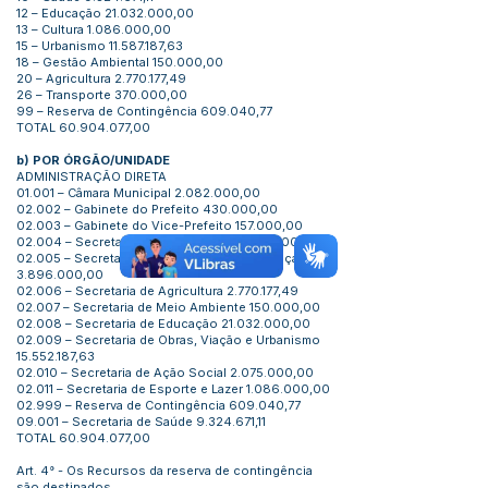
12 – Educação
21.032.000
,00
13 – Cultura
1.086.000
,00
15 – Urbanismo
11.587.187
,63
18 – Gestão Ambiental 150.000,00
20 – Agricultura
2.770.177
,49
26 – Transporte 370.000,00
99 – Reserva de Contingência 609.040,77
TOTAL
60.904.077
,00
b) POR ÓRGÃO/UNIDADE
ADMINISTRAÇÃO DIRETA
01.001 – Câmara Municipal
2.082.000
,00
02.002 – Gabinete do Prefeito 430.000,00
02.003 – Gabinete do Vice-Prefeito 157.000,00
02.004 – Secretaria de Administração
1.740.000
,00
02.005 – Secretaria de Planejamento e Finanças
3.896.000
,00
02.006 – Secretaria de Agricultura
2.770.177
,49
02.007 – Secretaria de Meio Ambiente 150.000,00
02.008 – Secretaria de Educação
21.032.000
,00
02.009 – Secretaria de Obras, Viação e Urbanismo
15.552.187
,63
02.010 – Secretaria de Ação Social
2.075.000
,00
02.011 – Secretaria de Esporte e Lazer
1.086.000
,00
02.999 – Reserva de Contingência 609.040,77
09.001 – Secretaria de Saúde
9.324.671
,11
TOTAL
60.904.077
,00
Art. 4° - Os Recursos da reserva de contingência
são destinados