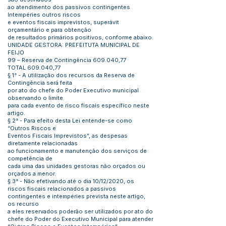
ao atendimento dos passivos contingentes
Intempéries outros riscos
e eventos fiscais imprevistos, superávit
orçamentário e para obtenção
de resultados primários positivos, conforme abaixo.
UNIDADE GESTORA: PREFEITUTA MUNICIPAL DE
FEIJO
99 – Reserva de Contingência 609.040,77
TOTAL 609.040,77
§ 1° - A utilização dos recursos da Reserva de
Contingência será feita
por ato do chefe do Poder Executivo municipal
observando o limite
para cada evento de risco fiscais específico neste
artigo.
§ 2° - Para efeito desta Lei entende-se como
“Outros Riscos e
Eventos Fiscais Imprevistos”, as despesas
diretamente relacionadas
ao funcionamento e manutenção dos serviços de
competência de
cada uma das unidades gestoras não orçados ou
orçados a menor.
§ 3° - Não efetivando até o dia 10/12/2020, os
riscos fiscais relacionados a passivos
contingentes e intempéries prevista neste artigo,
os recurso
a eles reservados poderão ser utilizados por ato do
chefe do Poder do Executivo Municipal para atender