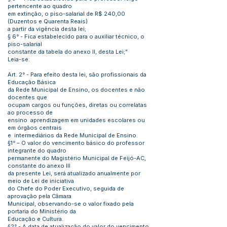
pertencente ao quadro
em extinção, o piso-salarial de R$ 240,00
(Duzentos e Quarenta Reais)
a partir da vigência desta lei;
§ 6° - Fica estabelecido para o auxiliar técnico, o
piso-salarial
constante da tabela do anexo II, desta Lei;”
Leia-se:
Art. 2° - Para efeito desta lei, são profissionais da
Educação Básica
da Rede Municipal de Ensino, os docentes e não
docentes que
ocupam cargos ou funções, diretas ou correlatas
ao processo de
ensino aprendizagem em unidades escolares ou
em órgãos centrais
e intermediários da Rede Municipal de Ensino.
§1° – O valor do vencimento básico do professor
integrante do quadro
permanente do Magistério Municipal de Feijó-AC,
constante do anexo III
da presente Lei, será atualizado anualmente por
meio de Lei de iniciativa
do Chefe do Poder Executivo, seguida de
aprovação pela Câmara
Municipal, observando-se o valor fixado pela
portaria do Ministério da
Educação e Cultura.
§2° - A data de atualização do valor do vencimento