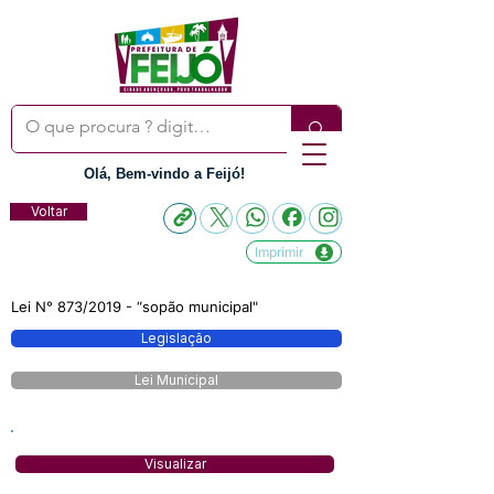
Olá, Bem-vindo a Feijó!
Voltar
Imprimir
Lei N° 873/2019 - “sopão municipal"
Legislação
Lei Municipal
Visualizar