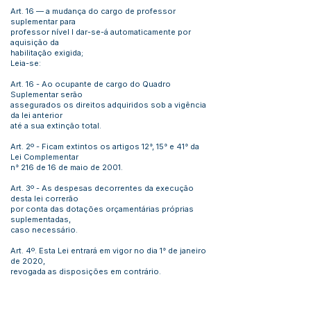
Art. 16 — a mudança do cargo de professor
suplementar para
professor nível I dar-se-á automaticamente por
aquisição da
habilitação exigida;
Leia-se:
Art. 16 - Ao ocupante de cargo do Quadro
Suplementar serão
assegurados os direitos adquiridos sob a vigência
da lei anterior
até a sua extinção total.
Art. 2º - Ficam extintos os artigos 12°, 15° e 41° da
Lei Complementar
n° 216 de 16 de maio de 2001.
Art. 3º - As despesas decorrentes da execução
desta lei correrão
por conta das dotações orçamentárias próprias
suplementadas,
caso necessário.
Art. 4º. Esta Lei entrará em vigor no dia 1° de janeiro
de 2020,
revogada as disposições em contrário.
Gabinete do Prefeito de Feijó, 05 de dezembro de
2019.