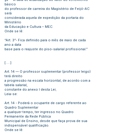
básico
do professor de carreira do Magistério de Feijó-AC
será
considerada aquela de expedição da portaria do
Ministério
da Educação e Cultura – MEC.
Onde se lê:
“Art. 3”- Fica definido para o mês de maio de cada
ano a data
base para o reajuste do piso-salarial profissional.”
[.....]
Art. 14 — O professor suplementar (professor leigo)
terá direito
a progressão na escala horizontal, de acordo com a
tabela salarial,
constante do anexo I desta Lei;
Leia-se:
Art. 14 - Poderá o ocupante de cargo referente ao
Quadro Suplementar
a qualquer tempo, ter ingresso no Quadro
Permanente da Rede Pública
Municipal de Ensino, desde que faça prova de sua
indispensável qualificação.
Onde se lê: