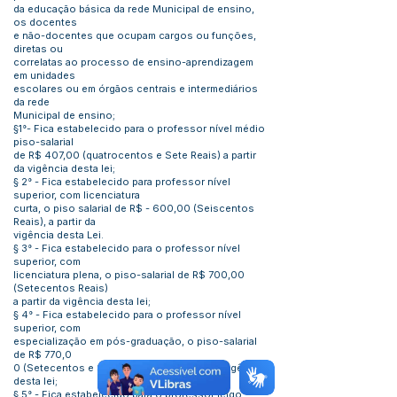
da educação básica da rede Municipal de ensino,
os docentes
e não-docentes que ocupam cargos ou funções,
diretas ou
correlatas ao processo de ensino-aprendizagem
em unidades
escolares ou em órgãos centrais e intermediários
da rede
Municipal de ensino;
§1°- Fica estabelecido para o professor nível médio
piso-salarial
de R$ 407,00 (quatrocentos e Sete Reais) a partir
da vigência desta lei;
§ 2° - Fica estabelecido para professor nível
superior, com licenciatura
curta, o piso salarial de R$ - 600,00 (Seiscentos
Reais), a partir da
vigência desta Lei.
§ 3° - Fica estabelecido para o professor nível
superior, com
licenciatura plena, o piso-salarial de R$ 700,00
(Setecentos Reais)
a partir da vigência desta lei;
§ 4° - Fica estabelecido para o professor nível
superior, com
especialização em pós-graduação, o piso-salarial
de R$ 770,0
0 (Setecentos e Setenta Reais), a partir da vigência
desta lei;
§ 5° - Fica estabelecido para o professor leigo