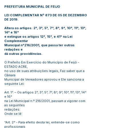
PREFEITURA MUNICIPAL DE FEIJO
LEI COMPLEMENTAR Nº 873 DE 05 DE DEZEMBRO
DE 2019.
Altera os artigos: 2°, 3°, 5°, 7°, 8°, 9°, 10°, 11°, 13°,
14° e 16°
e extingue os artigos 12°, 15°, e 41° na Lei
Complementar
Municipal n°216/2001, que passa ter outras
redações e
dá outras providências.
O Prefeito Em Exercício do Município de Feijó -
ESTADO ACRE,
no uso de suas atribuições legais, Faz saber que a
Câmara
Municipal de Vereadores aprovou e Ele sanciona a
seguinte Lei:
Art. 1°. – Os artigos 2°, 3°, 5°, 7°, 8°, 9°, 10°, 11°, 13°, 14°
e 16°
na Lei Municipal n.º 216/2001, passam a vigorar com
as seguintes
redações:
Onde se lê:
“Art. 2° - Para efeito desta lei, entende-se como
profissionais