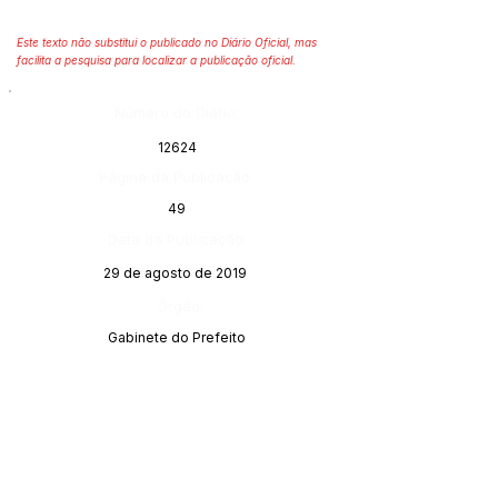
Este texto não substitui o publicado no Diário Oficial, mas
facilita a pesquisa para localizar a publicação oficial.
Número do Diário:
12624
Página da Publicação:
49
Data da Publicação:
29 de agosto de 2019
Órgão:
Gabinete do Prefeito