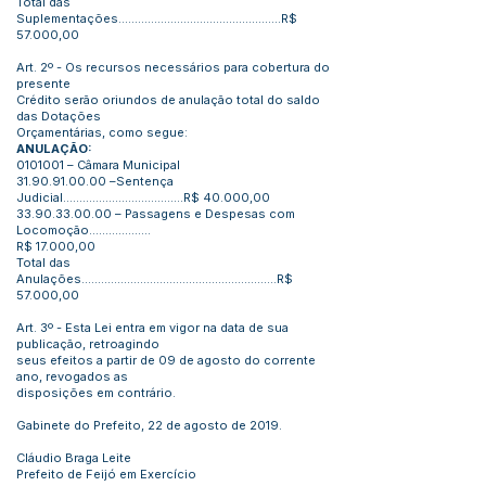
Total das
Suplementações..................................................R$
57.000,00
Art. 2º - Os recursos necessários para cobertura do
presente
Crédito serão oriundos de anulação total do saldo
das Dotações
Orçamentárias, como segue:
ANULAÇÃO:
0101001
– Câmara Municipal
31.90.91.00.00
–Sentença
Judicial.....................................R$ 40.000,00
33.90.33.00.00
– Passagens e Despesas com
Locomoção...................
R$ 17.000,00
Total das
Anulações............................................................R$
57.000,00
Art. 3º - Esta Lei entra em vigor na data de sua
publicação, retroagindo
seus efeitos a partir de 09 de agosto do corrente
ano, revogados as
disposições em contrário.
Gabinete do Prefeito, 22 de agosto de 2019.
Cláudio Braga Leite
Prefeito de Feijó em Exercício