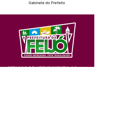
Gabinete do Prefeito
SERVIÇO DE ATENDIMENTO AO 
CIDADÃO (SIC) E OUVIDORIA
Prefeitura de Feijó - Estado do 
Acre
CNPJ 04.005.179/0001-20
💻Acesso online: 
SIC 
| 
Fale Conosco
 | 
Ouvidoria
| 
Portal de Transparência
📱Fone: +55 (68) 3463-2614 