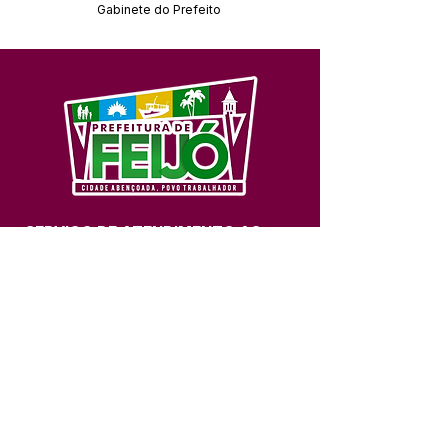
Gabinete do Prefeito
SERVIÇO DE ATENDIMENTO AO 
CIDADÃO (SIC) E OUVIDORIA
Prefeitura de Feijó - Estado do 
Acre
CNPJ 04.005.179/0001-20
💻Acesso online: 
SIC 
| 
Fale Conosco
 | 
Ouvidoria
| 
Portal de Transparência
📱Fone: +55 (68) 3463-2614 