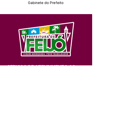
Gabinete do Prefeito
SERVIÇO DE ATENDIMENTO AO 
CIDADÃO (SIC) E OUVIDORIA
Prefeitura de Feijó - Estado do 
Acre
CNPJ 04.005.179/0001-20
💻Acesso online: 
SIC 
| 
Fale Conosco
 | 
Ouvidoria
| 
Portal de Transparência
📱Fone: +55 (68) 3463-2614 