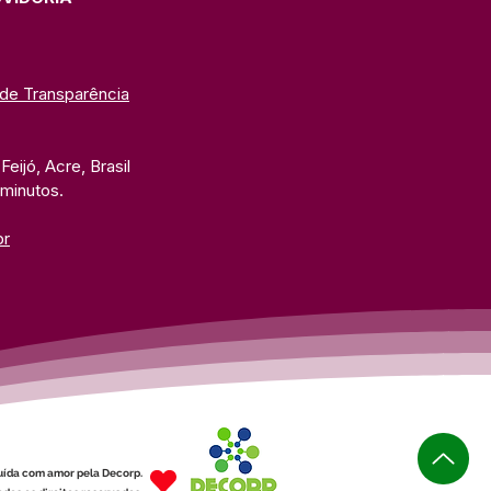
 de Transparência
eijó, Acre, Brasil
 minutos. 
br
uída com amor pela Decorp.