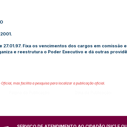
JO
 2001.
 de 27.01.97. Fixa os vencimentos dos cargos em comissão 
aniza e reestrutura o Poder Executivo e dá outras providê
 Oficial, mas facilita a pesquisa para localizar a publicação oficial.
Página da Publicação:
Data da Publicação:
SERVIÇO DE ATENDIMENTO AO CIDADÃO (SIC) E O