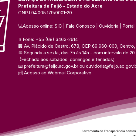
Prefeitura de Feijó - Estado do Acre
CNPJ 04.005.179/0001-20
💻Acesso online: 
SIC 
| 
Fale Conosco
 | 
Ouvidoria
| 
Portal
📱Fone: +55 (68) 3463-2614 
🏢 Av. Plácido de Castro, 678, CEP 69.960-000, Centro, F
📅 Segunda a sexta, das 7h às 14h 
- com intervalo de 20
(Fechado aos sábados, domingos e feriados)
📧 
prefeitura@feijo.ac.gov.br
 ou 
ouvidoria@feijo.ac.gov.
📨 Acesso ao 
Webmail Corporativo
Ferramenta de Transparência constr