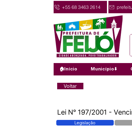
+55 68 3463 2614
prefeit
🏠Início
Município⬇️
Voltar
Lei N° 197/2001 - Venc
Legislação