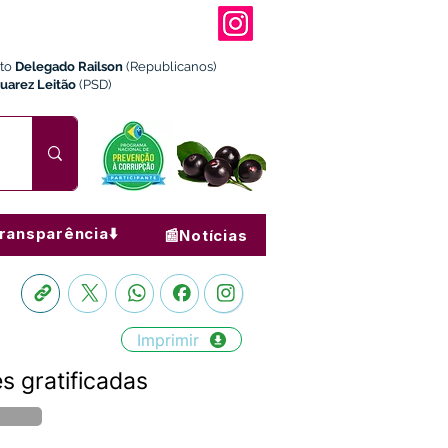
ito
Delegado Railson
(Republicanos)
Juarez Leitão
(PSD)
ransparência⬇️
📰Notícias
Imprimir
s gratificadas