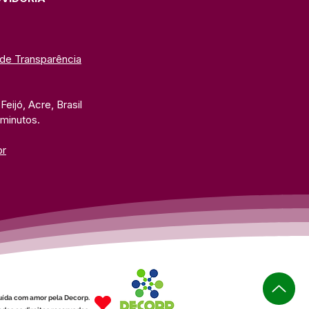
 de Transparência
eijó, Acre, Brasil
 minutos. 
br
uída com amor pela Decorp.