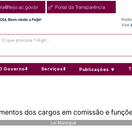
ura@feijo.ac.gov.br
Portal da Transparência
Olá, Bem-vindo a Feijó!
Prefe
Vice
O Governo⬇️
Serviços⬇️
T
Publicações 🔽
imentos dos cargos em comissão e funçõe
Lei Municipal