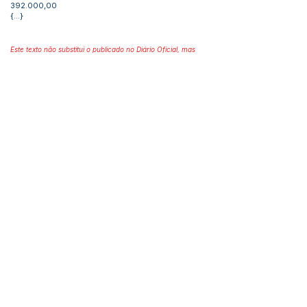
392.000,00
{...}
Este texto não substitui o publicado no Diário Oficial, mas
facilita a pesquisa para localizar a publicação oficial.
Número do Diário:
13730
Página da Publicação:
154
Data da Publicação:
11 de março de 2024
Órgão:
Gabinete do Prefeito(a)