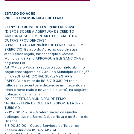
ESTADO DO ACRE
PREFEITURA MUNICIPAL DE FEIJO
LEI N° 1110 DE 28 DE FEVEREIRO DE 2024.
“DISPÕE SOBRE A ABERTURA DE CRÉDITO
ADICIONAL SUPLEMENTAR E ESPECIAL E DA
OUTRAS PROVIDÊNCIAS”.
O PREFEITO DO MUNICÍPIO DE FEIJÓ – ACRE EM
EXERCÍCIO, Estado do Acre, no uso de suas
atribuições legais, faz saber que a Câmara
Municipal de Feijó APROVOU e ELE SANCIONA a
seguinte Lei:
Art. 1º Fica o Poder Executivo autorizado abrir no
orçamento vigente de 2024 do Município de Feijó/
um CRÉDITO ADICIONAL SUPLEMENTAR E
ESPECIAL no valor de R$
6.719.339
,94 (seis
milhões, setecentos e dezenove mil, trezentos e
trinta e nove reais e noventa e quatro), na seguinte
dotação orçamentária:
02-PREFEITURA MUNICIPAL DE FEIJÓ
11– SECRETARIA DE CULTURA, ESPORTE LAZER E
TURISMO
27.812.008.1.254
– Modernização de Quadra
poliesportiva no Bairro Cidade Nova e no Bairro do
Hospital
3.3.90.39.00
– Outros Serviços de Terceiros –
Pessoa Jurídica R$ 472.482,74