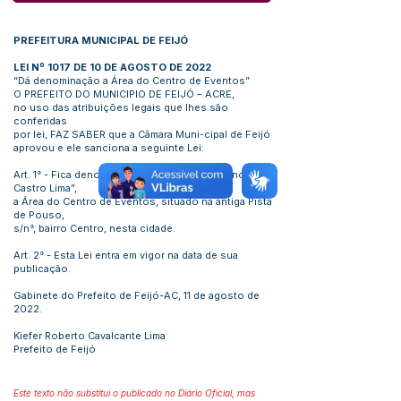
PREFEITURA MUNICIPAL DE FEIJÓ
LEI Nº 1017 DE 10 DE AGOSTO DE 2022
“Dá denominação a Área do Centro de Eventos”
O PREFEITO DO MUNICIPIO DE FEIJÓ – ACRE,
no uso das atribuições legais que lhes são
conferidas
por lei, FAZ SABER que a Câmara Muni-cipal de Feijó
aprovou e ele sanciona a seguinte Lei:
Art. 1° - Fica denominado de “Antônio Urcezino de
Castro Lima”,
a Área do Centro de Eventos, situado na antiga Pista
de Pouso,
s/n°, bairro Centro, nesta cidade.
Art. 2° - Esta Lei entra em vigor na data de sua
publicação.
Gabinete do Prefeito de Feijó-AC, 11 de agosto de
2022.
Kiefer Roberto Cavalcante Lima
Prefeito de Feijó
Este texto não substitui o publicado no Diário Oficial, mas